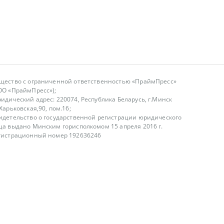
щество с ограниченной ответственностью «ПраймПресс»
ОО «ПраймПресс»);
идический адрес: 220074, Республика Беларусь, г.Минск
.Харьковская,90, пом.16;
идетельство о государственной регистрации юридического
ца выдано Минским горисполкомом 15 апреля 2016 г.
гистрационный номер 192636246
азываем услуги юридическим лицам, физическим лицам и
, не являемся интернет-магазином
т лицензирования
00-18.00, в будние дни
75 (29) 1840673
fo@primepress.by