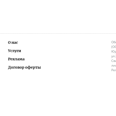
Об
О нас
(О
Услуги
Юр
ул
Реклама
Св
ли
Договор оферты
Ре
Ок
Политика перепечатки и распространения
ИП
информации
Не
9.
Контакты
+3
in