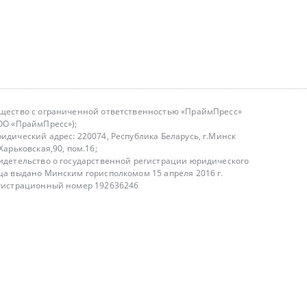
щество с ограниченной ответственностью «ПраймПресс»
ОО «ПраймПресс»);
идический адрес: 220074, Республика Беларусь, г.Минск
.Харьковская,90, пом.16;
идетельство о государственной регистрации юридического
ца выдано Минским горисполкомом 15 апреля 2016 г.
гистрационный номер 192636246
азываем услуги юридическим лицам, физическим лицам и
, не являемся интернет-магазином
т лицензирования
00-18.00, в будние дни
75 (29) 1840673
fo@primepress.by