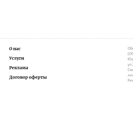
Об
О нас
(О
Услуги
Юр
ул
Реклама
Св
ли
Договор оферты
Ре
Ок
Политика перепечатки и распространения
ИП
информации
Не
9.
Контакты
+3
in