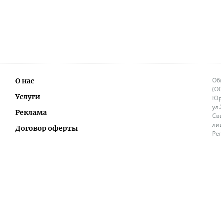
Об
О нас
(О
Услуги
Юр
ул
Реклама
Св
ли
Договор оферты
Ре
Ок
Политика перепечатки и распространения
ИП
информации
Не
9.
Контакты
+3
in