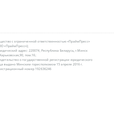
щество с ограниченной ответственностью «ПраймПресс»
ОО «ПраймПресс»);
идический адрес: 220074, Республика Беларусь, г.Минск
.Харьковская,90, пом.16;
идетельство о государственной регистрации юридического
ца выдано Минским горисполкомом 15 апреля 2016 г.
гистрационный номер 192636246
азываем услуги юридическим лицам, физическим лицам и
, не являемся интернет-магазином
т лицензирования
00-18.00, в будние дни
75 (29) 1840673
fo@primepress.by