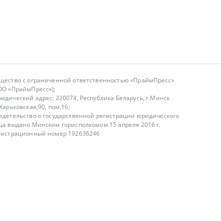
щество с ограниченной ответственностью «ПраймПресс»
ОО «ПраймПресс»);
идический адрес: 220074, Республика Беларусь, г.Минск
.Харьковская,90, пом.16;
идетельство о государственной регистрации юридического
ца выдано Минским горисполкомом 15 апреля 2016 г.
гистрационный номер 192636246
азываем услуги юридическим лицам, физическим лицам и
, не являемся интернет-магазином
т лицензирования
00-18.00, в будние дни
75 (29) 1840673
fo@primepress.by