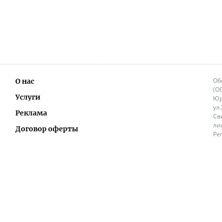
Об
О нас
(О
Услуги
Юр
ул
Реклама
Св
ли
Договор оферты
Ре
Ок
Политика перепечатки и распространения
ИП
информации
Не
9.
Контакты
+3
in