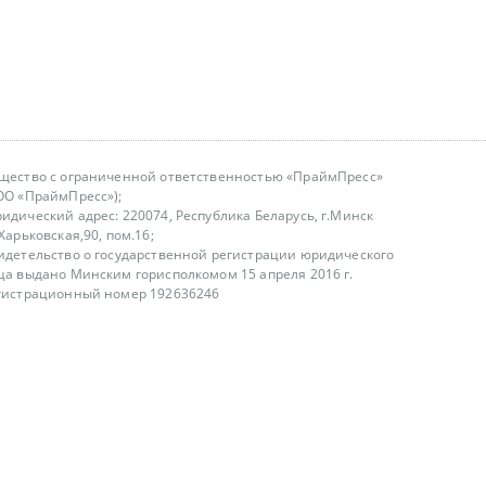
щество с ограниченной ответственностью «ПраймПресс»
ОО «ПраймПресс»);
идический адрес: 220074, Республика Беларусь, г.Минск
.Харьковская,90, пом.16;
идетельство о государственной регистрации юридического
ца выдано Минским горисполкомом 15 апреля 2016 г.
гистрационный номер 192636246
азываем услуги юридическим лицам, физическим лицам и
, не являемся интернет-магазином
т лицензирования
00-18.00, в будние дни
75 (29) 1840673
fo@primepress.by