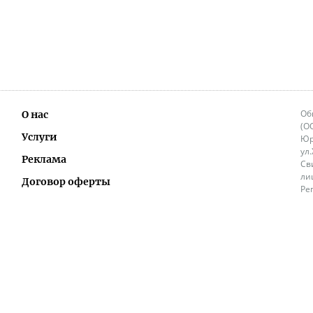
Об
О нас
(О
Услуги
Юр
ул
Реклама
Св
ли
Договор оферты
Ре
Ок
Политика перепечатки и распространения
ИП
информации
Не
9.
Контакты
+3
in