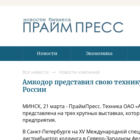
Новости
Экономика
Все новости
Новости компаний
Амкодор представил свою технику
России
МИНСК, 21 марта - ПраймПресс. Техника ОАО 
представлена на трех крупных выставках, кото
предприятия.
В Санкт-Петербурге на XV Международной сп
дистрибьютор холдинга в Северо-Западном фе