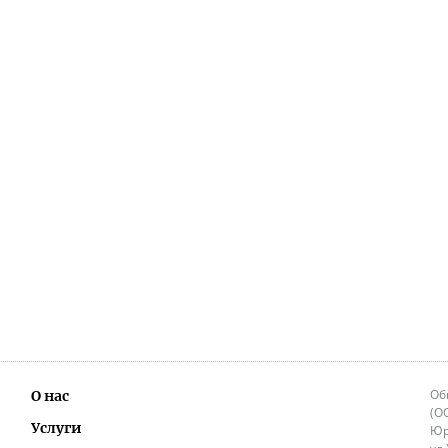
Об
О нас
(О
Услуги
Юр