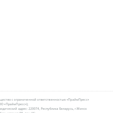
щество с ограниченной ответственностью «ПраймПресс»
ОО «ПраймПресс»);
идический адрес: 220074, Республика Беларусь, г.Минск