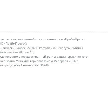
щество с ограниченной ответственностью «ПраймПресс»
ОО «ПраймПресс»);
идический адрес: 220074, Республика Беларусь, г.Минск
.Харьковская,90, пом.16;
идетельство о государственной регистрации юридического
ца выдано Минским горисполкомом 15 апреля 2016 г.
гистрационный номер 192636246
азываем услуги юридическим лицам, физическим лицам и
, не являемся интернет-магазином
т лицензирования
00-18.00, в будние дни
75 (29) 1840673
fo@primepress.by