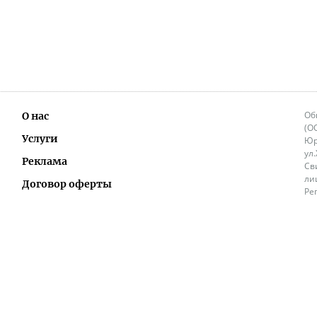
Об
О нас
(О
Услуги
Юр
ул
Реклама
Св
ли
Договор оферты
Ре
Ок
Политика перепечатки и распространения
ИП
информации
Не
9.
Контакты
+3
in