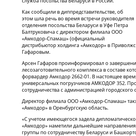
служба посольства Беларуси в России.
Как сообщили в диппредставительстве, об
этом шла речь во время встречи руководителя
отделения посольства Беларуси в Уфе Петра
Балтруковича с директором филиала ООО
«Амкодор-Спамаш» (официальный
дистрибьютор холдинга «Амкодор» в Приволжс
Гафаровым.
Арсен Гафаров проинформировал о завершени
лесозаготовительного комплекса в составе кот
форвардер Амкодор 2662-01. В настоящее время
универсальных погрузчиков АМКОДОР 352. Пр
сотрудничества с администрацией городского о
Директор филиала ООО «Амкодор-Спамаш» также
«Амкодор» в Оренбургскую область.
«С учетом имеющегося задела дипломатическое
«Амкодор» наметили дальнейшие направления
группы по сотрудничеству Беларуси и Башкортос