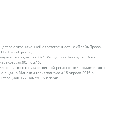
щество с ограниченной ответственностью «ПраймПресс»
ОО «ПраймПресс»);
идический адрес: 220074, Республика Беларусь, г.Минск
.Харьковская,90, пом.16;
идетельство о государственной регистрации юридического
ца выдано Минским горисполкомом 15 апреля 2016 г.
гистрационный номер 192636246
азываем услуги юридическим лицам, физическим лицам и
, не являемся интернет-магазином
т лицензирования
00-18.00, в будние дни
75 (29) 1840673
fo@primepress.by