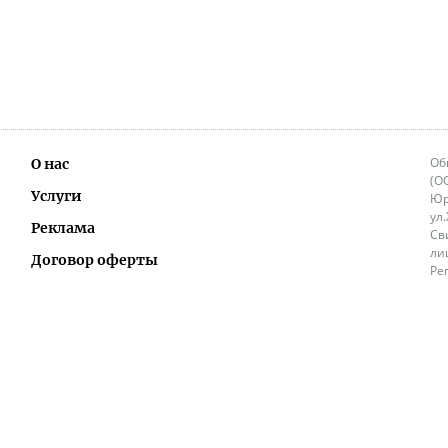
Об
О нас
(О
Услуги
Юр
ул
Реклама
Св
ли
Договор оферты
Ре
Ок
Политика перепечатки и распространения
ИП
информации
Не
9.
Контакты
+3
in