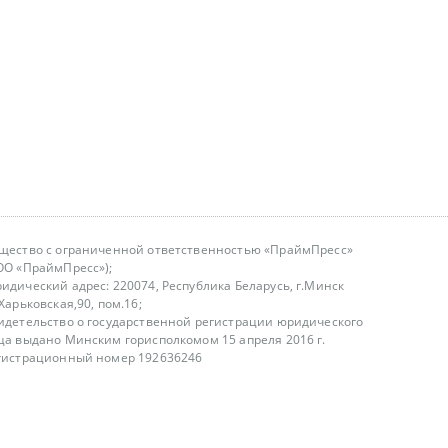
щество с ограниченной ответственностью «ПраймПресс»
ОО «ПраймПресс»);
идический адрес: 220074, Республика Беларусь, г.Минск
.Харьковская,90, пом.16;
идетельство о государственной регистрации юридического
ца выдано Минским горисполкомом 15 апреля 2016 г.
гистрационный номер 192636246
азываем услуги юридическим лицам, физическим лицам и
, не являемся интернет-магазином
т лицензирования
00-18.00, в будние дни
75 (29) 1840673