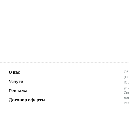
Об
О нас
(О
Услуги
Юр
ул
Реклама
Св
ли
Договор оферты
Ре
Ок
Политика перепечатки и распространения
ИП
информации
Не
9.
Контакты
+3