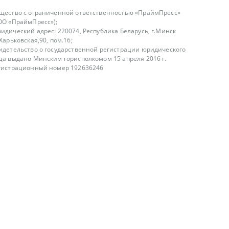
щество с ограниченной ответственностью «ПраймПресс»
ОО «ПраймПресс»);
идический адрес: 220074, Республика Беларусь, г.Минск
.Харьковская,90, пом.16;
идетельство о государственной регистрации юридического
ца выдано Минским горисполкомом 15 апреля 2016 г.
гистрационный номер 192636246
азываем услуги юридическим лицам, физическим лицам и
, не являемся интернет-магазином
т лицензирования
00-18.00, в будние дни
75 (29) 1840673
fo@primepress.by