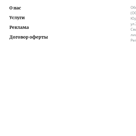
Об
О нас
(О
Услуги
Юр
ул
Реклама
Св
ли
Договор оферты
Ре
Ок
Политика перепечатки и распространения
ИП
информации
Не
9.
Контакты
+3
in