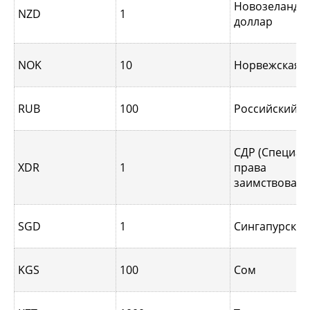
Новозеландс
NZD
1
доллар
NOK
10
Норвежская 
RUB
100
Российский р
СДР (Специа
XDR
1
права
заимствовани
SGD
1
Сингапурcкий
KGS
100
Сом