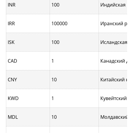
INR
100
Индийская ру
IRR
100000
Иранский риа
ISK
100
Исландская к
CAD
1
Канадский до
CNY
10
Китайский юа
KWD
1
Кувейтский д
MDL
10
Молдавский л