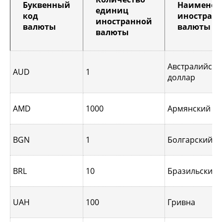
Буквенный
Наименов
единиц
код
иностран
иностранной
валюты
валюты
валюты
Австралийски
AUD
1
доллар
AMD
1000
Армянский д
BGN
1
Болгарский л
BRL
10
Бразильский 
UAH
100
Гривна