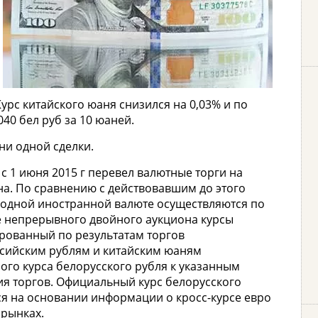
 Курс китайского юаня снизился на 0,03% и по
40 бел руб за 10 юаней.
ни одной сделки.
с 1 июня 2015 г перевел валютные торги на
а. По сравнению с действовавшим до этого
 одной иностранной валюте осуществляются по
ме непрерывного двойного аукциона курсы
рованный по результатам торгов
сийским рублям и китайским юаням
ого курса белорусского рубля к указанным
ия торгов. Официальный курс белорусского
тся на основании информации о кросс-курсе евро
рынках.