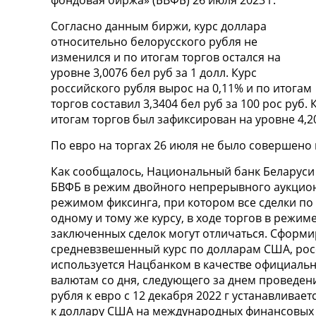
фондовая биржа» (БВФБ) 26 июля 2023 г.
Согласно данным биржи, курс доллара
относительно белорусского рубля не
изменился и по итогам торгов остался на
уровне 3,0076 бел руб за 1 долл. Курс
российского рубля вырос на 0,11% и по итогам
торгов составил 3,3404 бел руб за 100 рос руб.
итогам торгов был зафиксирован на уровне 4,20
По евро на торгах 26 июля не было совершено 
Как сообщалось, Национальный банк Беларуси 
БВФБ в режим двойного непрерывного аукцион
режимом фиксинга, при котором все сделки по
одному и тому же курсу, в ходе торгов в режи
заключенных сделок могут отличаться. Сформи
средневзвешенный курс по долларам США, рос
используется Нацбанком в качестве официальн
валютам со дня, следующего за днем проведен
рубля к евро с 12 декабря 2022 г устанавливае
к доллару США на международных финансовых 