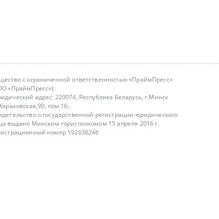
щество с ограниченной ответственностью «ПраймПресс»
ОО «ПраймПресс»);
идический адрес: 220074, Республика Беларусь, г.Минск
.Харьковская,90, пом.16;
идетельство о государственной регистрации юридического
ца выдано Минским горисполкомом 15 апреля 2016 г.
гистрационный номер 192636246
азываем услуги юридическим лицам, физическим лицам и
, не являемся интернет-магазином
т лицензирования
00-18.00, в будние дни
75 (29) 1840673
fo@primepress.by