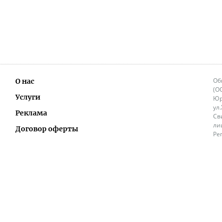
Об
О нас
(О
Услуги
Юр
ул
Реклама
Св
ли
Договор оферты
Ре
Ок
Политика перепечатки и распространения
ИП
информации
Не
9.
Контакты
+3
in