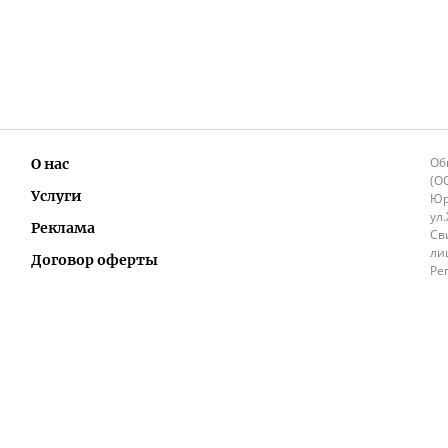
Об
О нас
(О
Услуги
Юр
ул
Реклама
Св
ли
Договор оферты
Ре
Ок
Политика перепечатки и распространения
ИП
информации
Не
9.
Контакты
+3
in