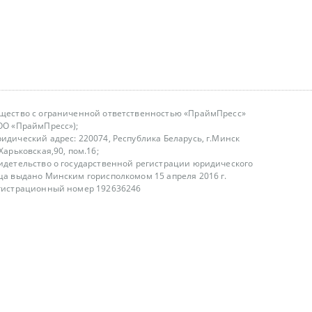
щество с ограниченной ответственностью «ПраймПресс»
ОО «ПраймПресс»);
идический адрес: 220074, Республика Беларусь, г.Минск
.Харьковская,90, пом.16;
идетельство о государственной регистрации юридического
ца выдано Минским горисполкомом 15 апреля 2016 г.
гистрационный номер 192636246
азываем услуги юридическим лицам, физическим лицам и
, не являемся интернет-магазином
т лицензирования
00-18.00, в будние дни
75 (29) 1840673
fo@primepress.by