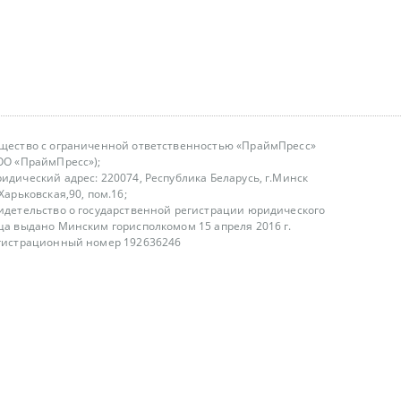
щество с ограниченной ответственностью «ПраймПресс»
ОО «ПраймПресс»);
идический адрес: 220074, Республика Беларусь, г.Минск
.Харьковская,90, пом.16;
идетельство о государственной регистрации юридического
ца выдано Минским горисполкомом 15 апреля 2016 г.
гистрационный номер 192636246
азываем услуги юридическим лицам, физическим лицам и
, не являемся интернет-магазином
т лицензирования
00-18.00, в будние дни
75 (29) 1840673
fo@primepress.by