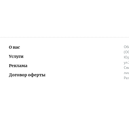
Об
О нас
(О
Услуги
Юр
ул
Реклама
Св
ли
Договор оферты
Ре
Ок
Политика перепечатки и распространения
ИП
информации
Не
9.
Контакты
+3
in