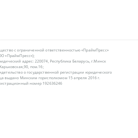
щество с ограниченной ответственностью «ПраймПресс»
ОО «ПраймПресс»);
идический адрес: 220074, Республика Беларусь, г.Минск
.Харьковская,90, пом.16;
идетельство о государственной регистрации юридического
ца выдано Минским горисполкомом 15 апреля 2016 г.
гистрационный номер 192636246
азываем услуги юридическим лицам, физическим лицам и
, не являемся интернет-магазином
т лицензирования
00-18.00, в будние дни
75 (29) 1840673
fo@primepress.by