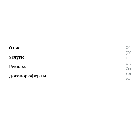
Об
О нас
(О
Услуги
Юр
ул
Реклама
Св
ли
Договор оферты
Ре
Ок
Политика перепечатки и распространения
ИП
информации
Не
9.
Контакты
+3
in