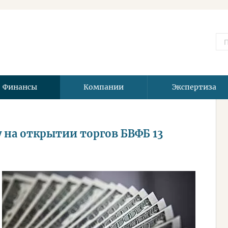
Финансы
Компании
Экспертиза
у на открытии торгов БВФБ 13