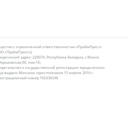
щество с ограниченной ответственностью «ПраймПресс»
ОО «ПраймПресс»);
идический адрес: 220074, Республика Беларусь, г.Минск
.Харьковская,90, пом.16;
идетельство о государственной регистрации юридического
ца выдано Минским горисполкомом 15 апреля 2016 г.
гистрационный номер 192636246
азываем услуги юридическим лицам, физическим лицам и
, не являемся интернет-магазином
т лицензирования
00-18.00, в будние дни
75 (29) 1840673
fo@primepress.by