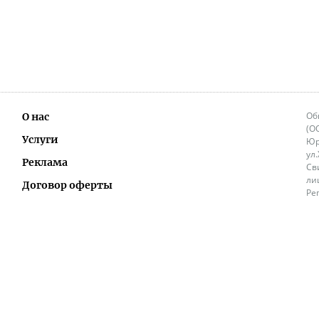
Об
О нас
(О
Услуги
Юр
ул
Реклама
Св
ли
Договор оферты
Ре
Ок
Политика перепечатки и распространения
ИП
информации
Не
9.
Контакты
+3
in