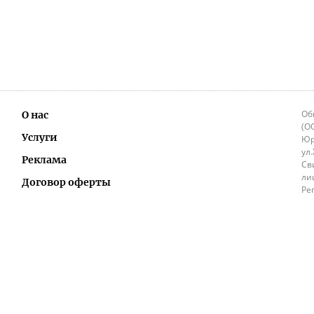
Об
О нас
(О
Услуги
Юр
ул
Реклама
Св
ли
Договор оферты
Ре
Ок
Политика перепечатки и распространения
ИП
информации
Не
9.
Контакты
+3
in