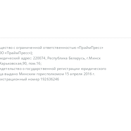
щество с ограниченной ответственностью «ПраймПресс»
ОО «ПраймПресс»);
идический адрес: 220074, Республика Беларусь, г.Минск
.Харьковская,90, пом.16;
идетельство о государственной регистрации юридического
ца выдано Минским горисполкомом 15 апреля 2016 г.
гистрационный номер 192636246
азываем услуги юридическим лицам, физическим лицам и
, не являемся интернет-магазином
т лицензирования
00-18.00, в будние дни
75 (29) 1840673
fo@primepress.by