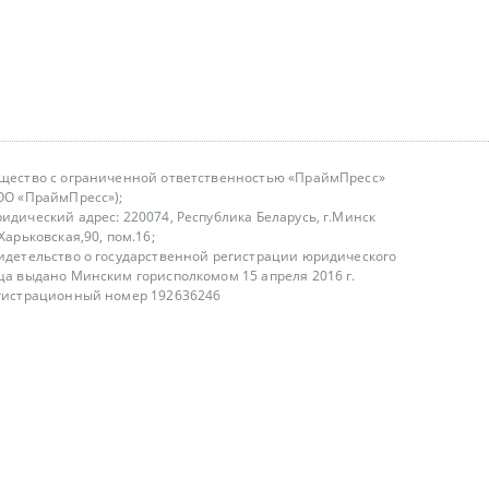
щество с ограниченной ответственностью «ПраймПресс»
ОО «ПраймПресс»);
идический адрес: 220074, Республика Беларусь, г.Минск
.Харьковская,90, пом.16;
идетельство о государственной регистрации юридического
ца выдано Минским горисполкомом 15 апреля 2016 г.
гистрационный номер 192636246
азываем услуги юридическим лицам, физическим лицам и
, не являемся интернет-магазином
т лицензирования
00-18.00, в будние дни
75 (29) 1840673
fo@primepress.by