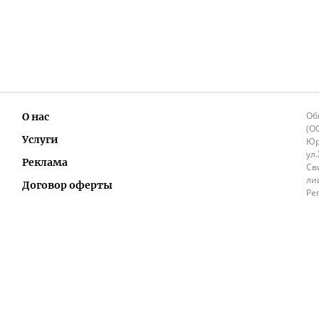
Об
О нас
(О
Услуги
Юр
ул
Реклама
Св
ли
Договор оферты
Ре
Ок
Политика перепечатки и распространения
ИП
информации
Не
9.
Контакты
+3
in