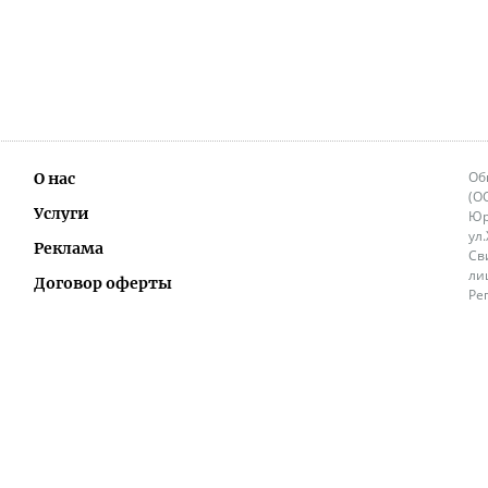
Об
О нас
(О
Услуги
Юр
ул
Реклама
Св
ли
Договор оферты
Ре
Ок
Политика перепечатки и распространения
ИП
информации
Не
9.
Контакты
+3
in