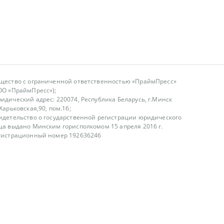
щество с ограниченной ответственностью «ПраймПресс»
ОО «ПраймПресс»);
идический адрес: 220074, Республика Беларусь, г.Минск
.Харьковская,90, пом.16;
идетельство о государственной регистрации юридического
ца выдано Минским горисполкомом 15 апреля 2016 г.
гистрационный номер 192636246
азываем услуги юридическим лицам, физическим лицам и
, не являемся интернет-магазином
т лицензирования
00-18.00, в будние дни
75 (29) 1840673
fo@primepress.by