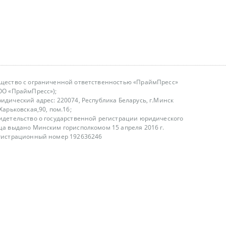
щество с ограниченной ответственностью «ПраймПресс»
ОО «ПраймПресс»);
идический адрес: 220074, Республика Беларусь, г.Минск
.Харьковская,90, пом.16;
идетельство о государственной регистрации юридического
ца выдано Минским горисполкомом 15 апреля 2016 г.
гистрационный номер 192636246
азываем услуги юридическим лицам, физическим лицам и
, не являемся интернет-магазином
т лицензирования
00-18.00, в будние дни
75 (29) 1840673
fo@primepress.by