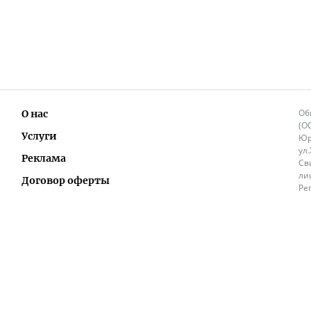
Об
О нас
(О
Услуги
Юр
ул
Реклама
Св
ли
Договор оферты
Ре
Ок
Политика перепечатки и распространения
ИП
информации
Не
9.
Контакты
+3
in