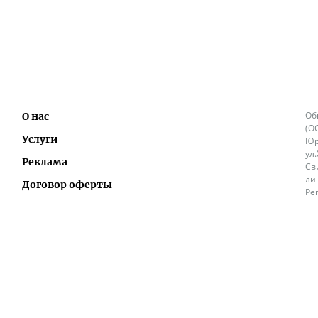
Об
О нас
(О
Услуги
Юр
ул
Реклама
Св
ли
Договор оферты
Ре
Ок
Политика перепечатки и распространения
ИП
информации
Не
9.
Контакты
+3
in