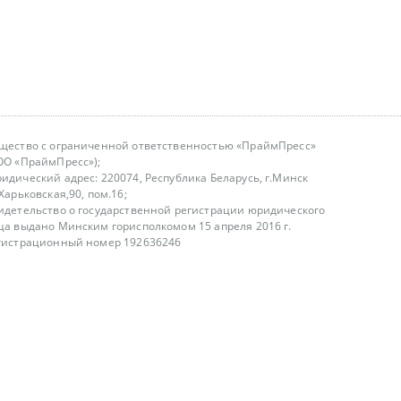
щество с ограниченной ответственностью «ПраймПресс»
ОО «ПраймПресс»);
идический адрес: 220074, Республика Беларусь, г.Минск
.Харьковская,90, пом.16;
идетельство о государственной регистрации юридического
ца выдано Минским горисполкомом 15 апреля 2016 г.
гистрационный номер 192636246
азываем услуги юридическим лицам, физическим лицам и
, не являемся интернет-магазином
т лицензирования
00-18.00, в будние дни
75 (29) 1840673
fo@primepress.by