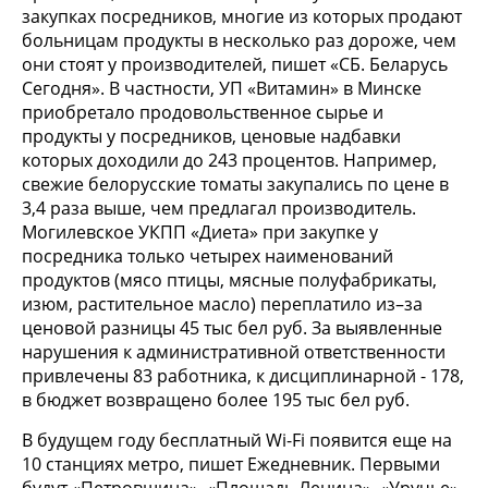
закупках посредников, многие из которых продают
больницам продукты в несколько раз дороже, чем
они стоят у производителей, пишет «СБ. Беларусь
Сегодня». В частности, УП «Витамин» в Минске
приобретало продовольственное сырье и
продукты у посредников, ценовые надбавки
которых доходили до 243 процентов. Например,
свежие белорусские томаты закупались по цене в
3,4 раза выше, чем предлагал производитель.
Могилевское УКПП «Диета» при закупке у
посредника только четырех наименований
продуктов (мясо птицы, мясные полуфабрикаты,
изюм, растительное масло) переплатило из–за
ценовой разницы 45 тыс бел руб. За выявленные
нарушения к административной ответственности
привлечены 83 работника, к дисциплинарной - 178,
в бюджет возвращено более 195 тыс бел руб.
В будущем году бесплатный Wi-Fi появится еще на
10 станциях метро, пишет Ежедневник. Первыми
будут «Петровщина», «Площадь Ленина», «Уручье»,