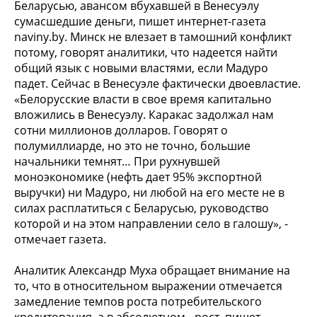
Беларусью, авансом вбухавшей в Венесуэлу
сумасшедшие деньги, пишет интернет-газета
naviny.by. Минск не влезает в тамошний конфликт
потому, говорят аналитики, что надеется найти
общий язык с новыми властями, если Мадуро
падет. Сейчас в Венесуэле фактически двоевластие.
«Белорусские власти в свое время капитально
вложились в Венесуэлу. Каракас задолжал нам
сотни миллионов долларов. Говорят о
полумиллиарде, но это не точно, большие
начальники темнят… При рухнувшей
моноэкономике (нефть дает 95% экспортной
выручки) ни Мадуро, ни любой на его месте не в
силах расплатиться с Беларусью, руководство
которой и на этом направлении село в галошу», -
отмечает газета.
Аналитик Александр Муха обращает внимание на
то, что в относительном выражении отмечается
замедление темпов роста потребительского
кредитования, а в абсолютном - рост, пишет