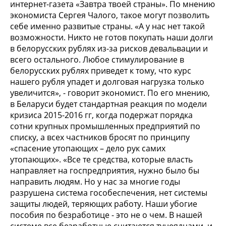
интернет-газета «Завтра твоей страны». По мнению
экономиста Сергея Чалого, такое могут позволить
себе именно развитые страны. «А у нас нет такой
возможности. Никто не готов покупать наши долги
в белорусских рублях из-за рисков девальвации и
всего остального. Любое стимулирование в
белорусских рублях приведет к тому, что курс
нашего рубля упадет и долговая нагрузка только
увеличится», - говорит экономист. По его мнению,
в Беларуси будет стандартная реакция по модели
кризиса 2015-2016 гг, когда подержат порядка
сотни крупных промышленных предприятий по
списку, а всех частников бросят по принципу
«спасение утопающих – дело рук самих
утопающих». «Все те средства, которые власть
направляет на госпредприятия, нужно было бы
направить людям. Но у нас за многие годы
разрушена система гособеспечения, нет системы
защиты людей, теряющих работу. Наши убогие
пособия по безработице - это не о чем. В нашей
системе все безработные считаются тунеядцами, и