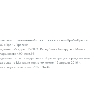
щество с ограниченной ответственностью «ПраймПресс»
ОО «ПраймПресс»);
идический адрес: 220074, Республика Беларусь, г.Минск
.Харьковская,90, пом.16;
идетельство о государственной регистрации юридического
ца выдано Минским горисполкомом 15 апреля 2016 г.
гистрационный номер 192636246
азываем услуги юридическим лицам, физическим лицам и
, не являемся интернет-магазином
т лицензирования
00-18.00, в будние дни
75 (29) 1840673
fo@primepress.by