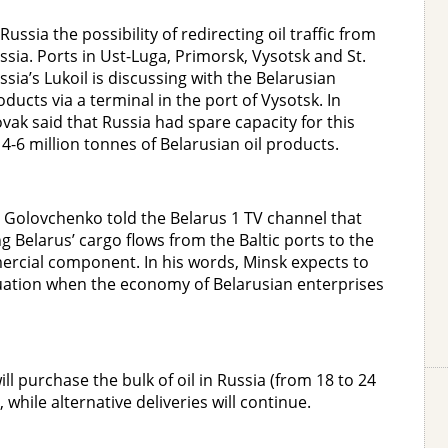
ussia the possibility of redirecting oil traffic from
ssia. Ports in Ust-Luga, Primorsk, Vysotsk and St.
sia’s Lukoil is discussing with the Belarusian
ucts via a terminal in the port of Vysotsk. In
ak said that Russia had spare capacity for this
 4-6 million tonnes of Belarusian oil products.
Golovchenko told the Belarus 1 TV channel that
 Belarus’ cargo flows from the Baltic ports to the
ercial component. In his words, Minsk expects to
ituation when the economy of Belarusian enterprises
l purchase the bulk of oil in Russia (from 18 to 24
 while alternative deliveries will continue.