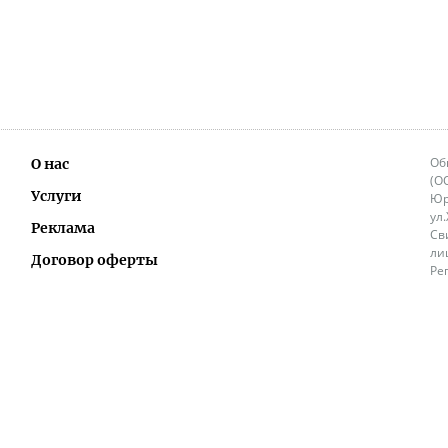
Об
О нас
(О
Услуги
Юр
ул
Реклама
Св
ли
Договор оферты
Ре
Ок
Политика перепечатки и распространения
ИП
информации
Не
9.
Контакты
+3
in