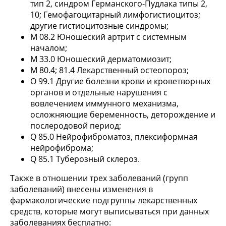
тип 2, синдром Германского-Пудлака типы 2,
10; Гемофагоцитарный лимфогистиоцитоз;
другие гистиоцитозные синдромы;
М 08.2 Юношеский артрит с системным
началом;
М 33.0 Юношеский дерматомиозит;
М 80.4; 81.4 Лекарственный остеопороз;
О 99.1 Другие болезни крови и кроветворных
органов и отдельные нарушения с
вовлечением иммунного механизма,
осложняющие беременность, деторождение и
послеродовой период;
Q 85.0 Нейрофиброматоз, плексиформная
нейрофиброма;
Q 85.1 Туберозный склероз.
Также в отношении трех заболеваний (групп
заболеваний) внесены изменения в
фармакологические подгруппы лекарственных
средств, которые могут выписываться при данных
заболеваниях бесплатно: