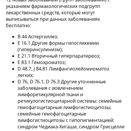
указанием фармакологических подгрупп
лекарственных средств, которые могут
выписываться при данных заболеваниях
бесплатно:
В 44 Аспергиллез;
E 16.1 Другие формы гипогликемии
(гиперинсулинизм);
E 21.1 Вторичный гиперпаратиреоз;
Е 83.1 Гемохроматоз;
D 48.7, J 84.81 Лимфангиолейомиоматоз
легких;
D 76, D 76.1, D 76.3 Другие уточненные
заболевания с вовлечением
лимфоретикулярной ткани и
ретикулогистиоцитарной системы: семейные
гемофагоцитарные лимфогистиоцитозы;
семейные гемофагоцитарные
лимфогистиоцитозы с гипопигментацией:
синдром Чедиака-Хигаши, синдром Грисцелли