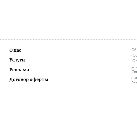
Об
О нас
(О
Услуги
Юр
ул
Реклама
Св
ли
Договор оферты
Ре
Ок
Политика перепечатки и распространения
ИП
информации
Не
9.
Контакты
+3
in