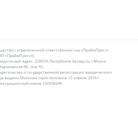
щество с ограниченной ответственностью «ПраймПресс»
ОО «ПраймПресс»);
идический адрес: 220074, Республика Беларусь, г.Минск
.Харьковская,90, пом.16;
идетельство о государственной регистрации юридического
ца выдано Минским горисполкомом 15 апреля 2016 г.
гистрационный номер 192636246
азываем услуги юридическим лицам, физическим лицам и
, не являемся интернет-магазином
т лицензирования
00-18.00, в будние дни
75 (29) 1840673
fo@primepress.by