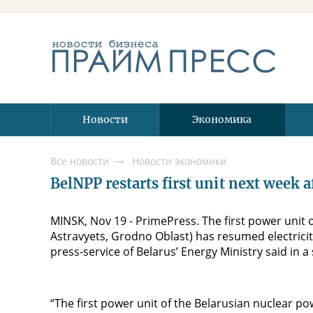
Новости
Экономика
Все новости
Новости экономики
BelNPP restarts first unit next week
MINSK, Nov 19 - PrimePress. The first power unit 
Astravyets, Grodno Oblast) has resumed electrici
press-service of Belarus’ Energy Ministry said in 
“The first power unit of the Belarusian nuclear po