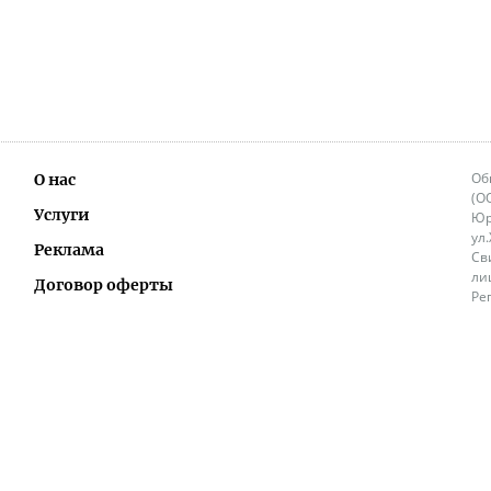
Об
О нас
(О
Услуги
Юр
ул
Реклама
Св
ли
Договор оферты
Ре
Ок
Политика перепечатки и распространения
ИП
информации
Не
9.
Контакты
+3
in