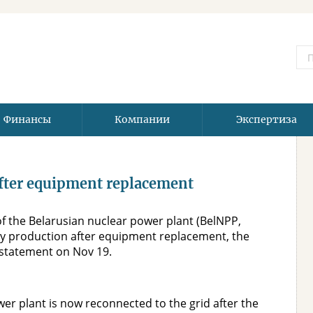
Финансы
Компании
Экспертиза
 after equipment replacement
of the Belarusian nuclear power plant (BelNPP,
ty production after equipment replacement, the
a statement on Nov 19.
wer plant is now reconnected to the grid after the