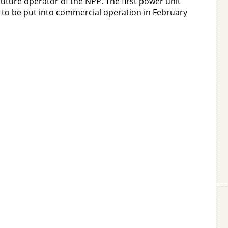
uture operator of the NPP. The first power unit
 to be put into commercial operation in February