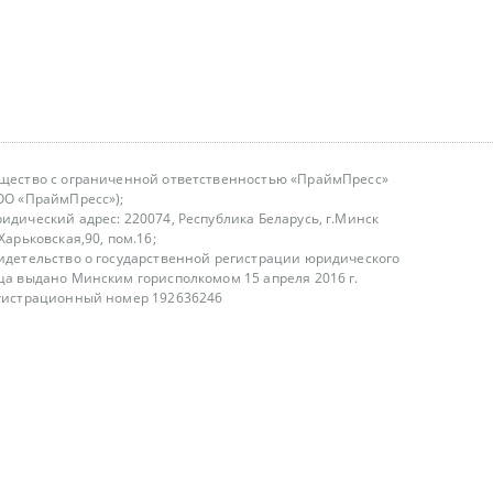
щество с ограниченной ответственностью «ПраймПресс»
ОО «ПраймПресс»);
идический адрес: 220074, Республика Беларусь, г.Минск
.Харьковская,90, пом.16;
идетельство о государственной регистрации юридического
ца выдано Минским горисполкомом 15 апреля 2016 г.
гистрационный номер 192636246
азываем услуги юридическим лицам, физическим лицам и
, не являемся интернет-магазином
т лицензирования
00-18.00, в будние дни
75 (29) 1840673
fo@primepress.by