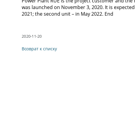
Power Plant RUE is the project customer and the f
was launched on November 3, 2020. It is expected
2021; the second unit – in May 2022. End
2020-11-20
Возврат к списку