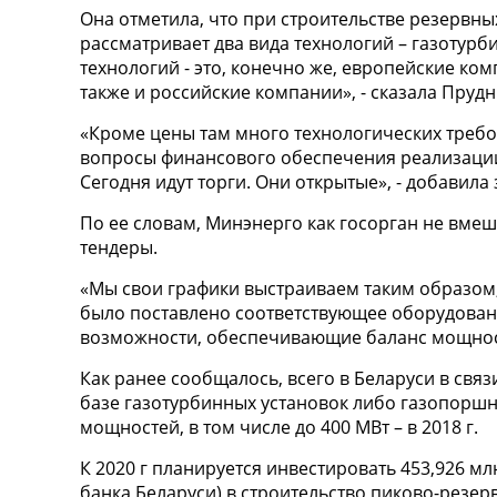
Она отметила, что при строительстве резервн
рассматривает два вида технологий – газотур
технологий - это, конечно же, европейские комп
также и российские компании», - сказала Прудн
«Кроме цены там много технологических требов
вопросы финансового обеспечения реализации
Сегодня идут торги. Они открытые», - добавила
По ее словам, Минэнерго как госорган не вмеш
тендеры.
«Мы свои графики выстраиваем таким образом,
было поставлено соответствующее оборудован
возможности, обеспечивающие баланс мощност
Как ранее сообщалось, всего в Беларуси в свя
базе газотурбинных установок либо газопоршн
мощностей, в том числе до 400 МВт – в 2018 г.
К 2020 г планируется инвестировать 453,926 мл
банка Беларуси) в строительство пиково-резер