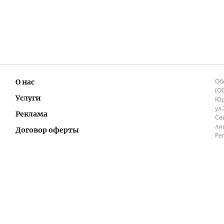
Об
О нас
(О
Услуги
Юр
ул
Реклама
Св
ли
Договор оферты
Ре
Ок
Политика перепечатки и распространения
ИП
информации
Не
9.
Контакты
+3
in