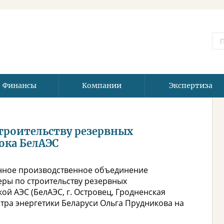
Финансы
Компании
Экспертиза
троительству резервных
ока БелАЭС
енное производственное объединение
еры по строительству резервных
ой АЭС (БелАЭС, г. Островец, Гродненская
стра энергетики Беларуси Ольга Прудникова на