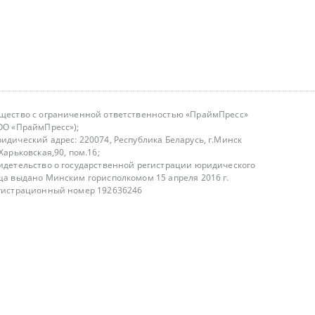
щество с ограниченной ответственностью «ПраймПресс»
ОО «ПраймПресс»);
идический адрес: 220074, Республика Беларусь, г.Минск
.Харьковская,90, пом.16;
идетельство о государственной регистрации юридического
ца выдано Минским горисполкомом 15 апреля 2016 г.
гистрационный номер 192636246
азываем услуги юридическим лицам, физическим лицам и
, не являемся интернет-магазином
т лицензирования
00-18.00, в будние дни
75 (29) 1840673
fo@primepress.by