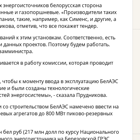
ых энергоисточников белорусская сторона
бинные и газопоршневые. «Производители таких
ании, такие, например, как Сименс, и другие, а
икова, отметив, что все покажет тендер.
аний к этим установкам. Соответственно, есть
 данных проектов. Поэтому будем работать.
 замминистра.
ивается в работу комиссии, которая проводит
 чтобы к моменту ввода в эксплуатацию БелАЭС
ие и были созданы технологические
ей энергосистемы», - сказала Прудникова.
зи со строительством БелАЭС намечено ввести на
евых агрегатов до 800 МВт пиково-резервных
н бел руб (217 млн долл по курсу Национального
вного энергоисточника на Березовской ГРЭС