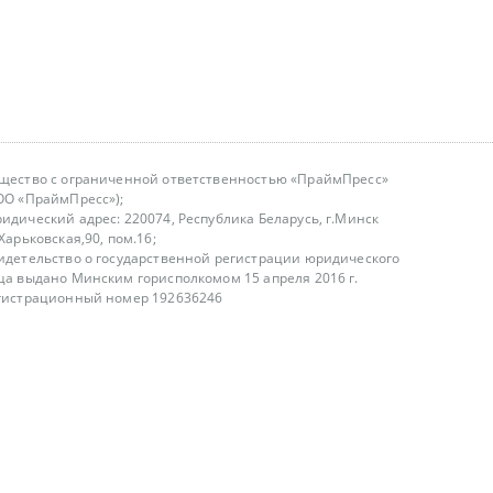
щество с ограниченной ответственностью «ПраймПресс»
ОО «ПраймПресс»);
идический адрес: 220074, Республика Беларусь, г.Минск
.Харьковская,90, пом.16;
идетельство о государственной регистрации юридического
ца выдано Минским горисполкомом 15 апреля 2016 г.
гистрационный номер 192636246
азываем услуги юридическим лицам, физическим лицам и
, не являемся интернет-магазином
т лицензирования
00-18.00, в будние дни
75 (29) 1840673
fo@primepress.by