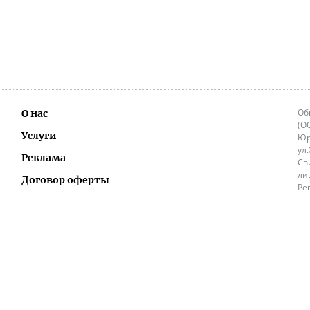
Об
О нас
(О
Услуги
Юр
ул
Реклама
Св
ли
Договор оферты
Ре
Ок
Политика перепечатки и распространения
ИП
информации
Не
9.
Контакты
+3
in