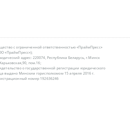
щество с ограниченной ответственностью «ПраймПресс»
ОО «ПраймПресс»);
идический адрес: 220074, Республика Беларусь, г.Минск
.Харьковская,90, пом.16;
идетельство о государственной регистрации юридического
ца выдано Минским горисполкомом 15 апреля 2016 г.
гистрационный номер 192636246
азываем услуги юридическим лицам, физическим лицам и
, не являемся интернет-магазином
т лицензирования
00-18.00, в будние дни
75 (29) 1840673
fo@primepress.by