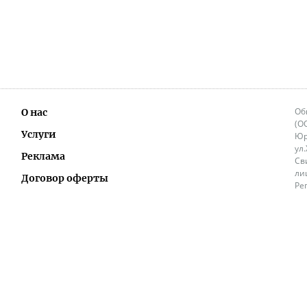
Об
О нас
(О
Услуги
Юр
ул
Реклама
Св
ли
Договор оферты
Ре
Ок
Политика перепечатки и распространения
ИП
информации
Не
9.
Контакты
+3
in