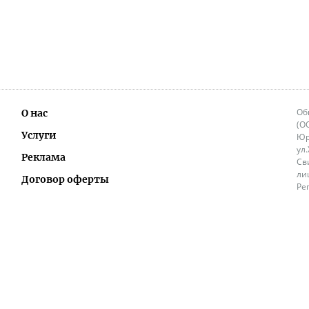
Об
О нас
(О
Услуги
Юр
ул
Реклама
Св
ли
Договор оферты
Ре
Ок
Политика перепечатки и распространения
ИП
информации
Не
9.
Контакты
+3
in