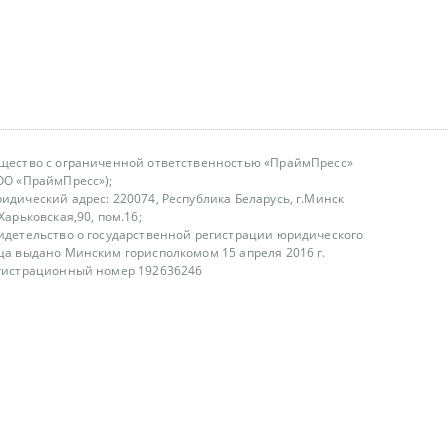
щество с ограниченной ответственностью «ПраймПресс»
ОО «ПраймПресс»);
идический адрес: 220074, Республика Беларусь, г.Минск
.Харьковская,90, пом.16;
идетельство о государственной регистрации юридического
ца выдано Минским горисполкомом 15 апреля 2016 г.
гистрационный номер 192636246
азываем услуги юридическим лицам, физическим лицам и
, не являемся интернет-магазином
т лицензирования
00-18.00, в будние дни
75 (29) 1840673
fo@primepress.by