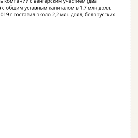
мь компаний с венгерским участием (два
 с общим уставным капиталом в 1,7 млн долл.
19 г составил около 2,2 млн долл, белорусских