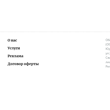
Об
О нас
(О
Услуги
Юр
ул
Реклама
Св
ли
Договор оферты
Ре
Ок
Политика перепечатки и распространения
ИП
информации
Не
9.
Контакты
+3
in