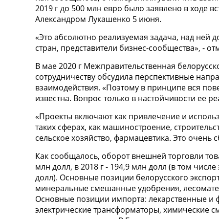
2019 г до 500 млн евро было заявлено в ходе 
Александром Лукашенко 5 июня.
«Это абсолютно реализуемая задача, над ней 
стран, представители бизнес-сообщества», - от
В мае 2020 г Межправительственная белорусск
сотрудничеству обсудила перспективные напр
взаимодействия. «Поэтому в принципе вся пов
известна. Вопрос только в настойчивости ее ре
«Проекты включают как привлечение и использ
таких сферах, как машиностроение, строительств
сельское хозяйство, фармацевтика. Это очень 
Как сообщалось, оборот внешней торговли това
млн долл, в 2018 г - 194,9 млн долл (в том числе
долл). Основные позиции белорусского экспорт
минеральные смешанные удобрения, лесоматер
Основные позиции импорта: лекарственные и 
электрические трансформаторы, химические с