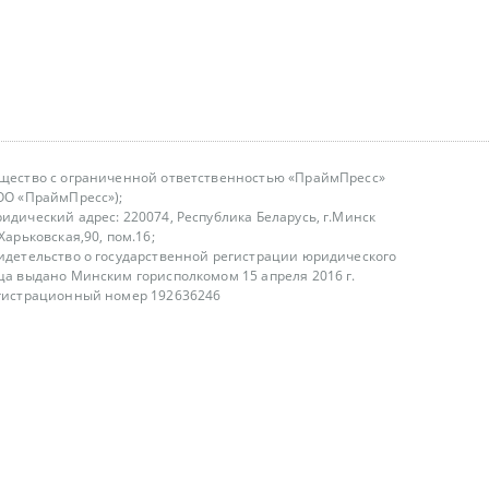
щество с ограниченной ответственностью «ПраймПресс»
ОО «ПраймПресс»);
идический адрес: 220074, Республика Беларусь, г.Минск
.Харьковская,90, пом.16;
идетельство о государственной регистрации юридического
ца выдано Минским горисполкомом 15 апреля 2016 г.
гистрационный номер 192636246
азываем услуги юридическим лицам, физическим лицам и
, не являемся интернет-магазином
т лицензирования
00-18.00, в будние дни
75 (29) 1840673
fo@primepress.by