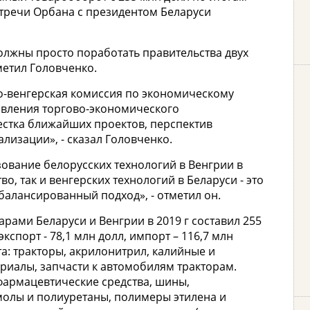
встречи Орбана с президентом Беларуси
должны просто поработать правительства двух
метил Головченко.
о-венгерская комиссия по экономическому
авления торгово-экономического
естка ближайших проектов, перспектив
ализации», - сказал Головченко.
ование белорусских технологий в Венгрии в
о, так и венгерских технологий в Беларуси - это
сбалансированный подход», - отметил он.
рами Беларуси и Венгрии в 2019 г составил 255
 экспорт - 78,1 млн долл, импорт – 116,7 млн
а: тракторы, акрилонитрил, калийные и
иалы, запчасти к автомобилям тракторам.
фармацевтические средства, шины,
молы и полиуретаны, полимеры этилена и