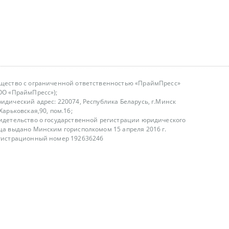
щество с ограниченной ответственностью «ПраймПресс»
ОО «ПраймПресс»);
идический адрес: 220074, Республика Беларусь, г.Минск
.Харьковская,90, пом.16;
идетельство о государственной регистрации юридического
ца выдано Минским горисполкомом 15 апреля 2016 г.
гистрационный номер 192636246
азываем услуги юридическим лицам, физическим лицам и
, не являемся интернет-магазином
т лицензирования
00-18.00, в будние дни
75 (29) 1840673
fo@primepress.by