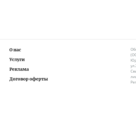
Об
О нас
(О
Услуги
Юр
ул
Реклама
Св
ли
Договор оферты
Ре
Ок
Политика перепечатки и распространения
ИП
информации
Не
9.
Контакты
+3
in