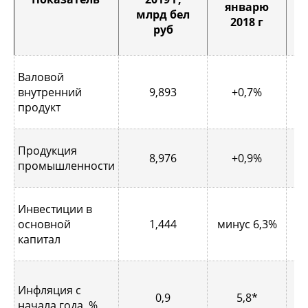
январю
млрд бел
2018 г
руб
Валовой
внутренний
9,893
+0,7%
+
продукт
Продукция
8,976
+0,9%
промышленности
Инвестиции в
основной
1,444
минус 6,3%
капитал
н
Инфляция с
0,9
5,8*
чи
начала года, %