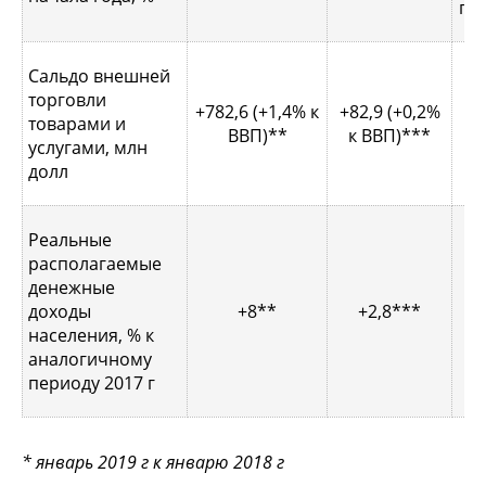
по 
Сальдо внешней
торговли
+782,6 (+1,4% к
+82,9 (+0,2%
товарами и
ВВП)**
к ВВП)***
в
услугами, млн
долл
Реальные
располагаемые
денежные
доходы
+8**
+2,8***
населения, % к
аналогичному
периоду 2017 г
* январь 2019 г к январю 2018 г