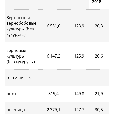
2018 г.
2
Зерновые и
зернобобовые
6 531,0
123,9
26,3
культуры (без
кукурузы)
зерновые
культуры
6 147,2
125,9
26,6
(без кукурузы)
в том числе:
рожь
815,4
149,8
21,9
пшеница
2 379,1
127,7
30,5