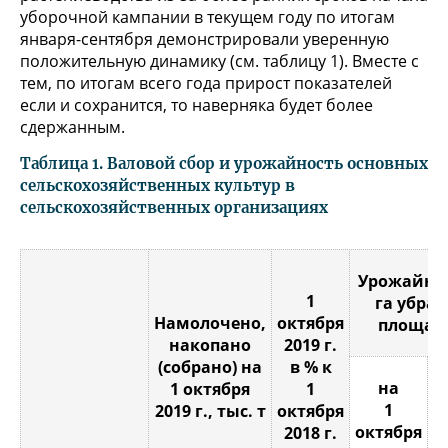
уборочной кампании в текущем году по итогам
января-сентября демонстрировали уверенную
положительную динамику (см. таблицу 1). Вместе с
тем, по итогам всего года прирост показателей
если и сохранится, то наверняка будет более
сдержанным.
Таблица 1. Валовой сбор и урожайность основных
сельскохозяйственных культур в
сельскохозяйственных организациях
Урожайнос
1
га убра
Намолочено,
октября
площади
накопано
2019 г.
(собрано) на
в % к
на
1 октября
1
1
2019 г., тыс. т
октября
октября
о
2018 г.