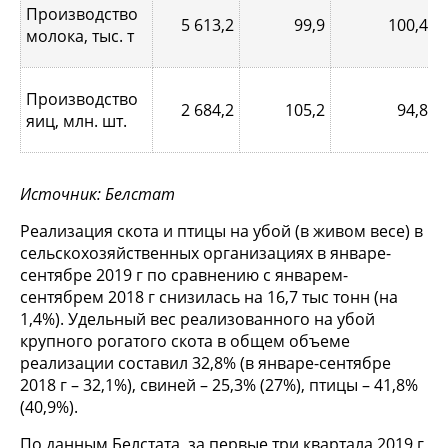
Производство
5 613,2
99,9
100,4
молока, тыс. т
Производство
2 684,2
105,2
94,8
яиц, млн. шт.
Источник: Белстат
Реализация скота и птицы на убой (в живом весе) в
сельскохозяйственных организациях в январе-
сентябре 2019 г по сравнению с январем-
сентябрем 2018 г снизилась на 16,7 тыс тонн (на
1,4%). Удельный вес реализованного на убой
крупного рогатого скота в общем объеме
реализации составил 32,8% (в январе-сентябре
2018 г – 32,1%), свиней – 25,3% (27%), птицы – 41,8%
(40,9%).
По данным Белстата, за первые три квартала 2019 г