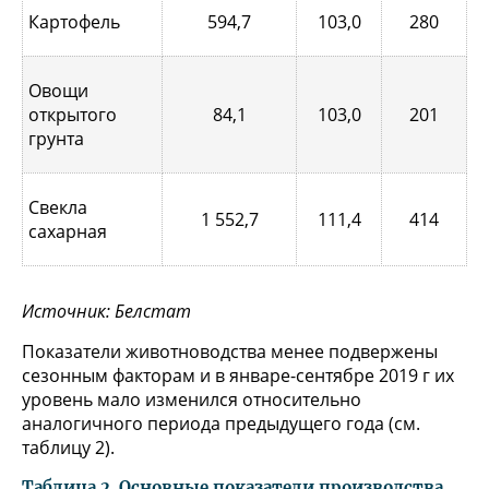
Картофель
594,7
103,0
280
Овощи
открытого
84,1
103,0
201
грунта
Свекла
1 552,7
111,4
414
сахарная
Источник: Белстат
Показатели животноводства менее подвержены
сезонным факторам и в январе-сентябре 2019 г их
уровень мало изменился относительно
аналогичного периода предыдущего года (см.
таблицу 2).
Таблица 2. Основные показатели производства