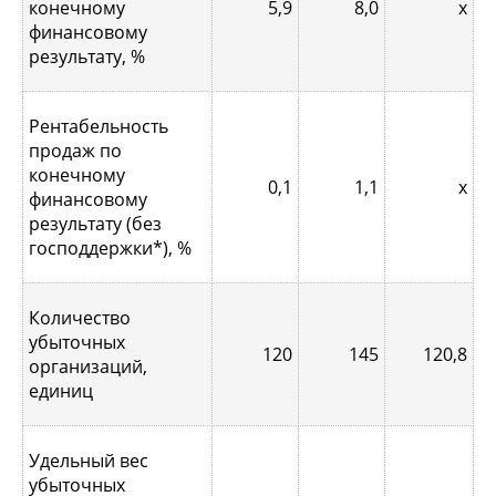
конечному
5,9
8,0
х
финансовому
результату, %
Рентабельность
продаж по
конечному
0,1
1,1
х
финансовому
результату (без
господдержки*), %
Количество
убыточных
120
145
120,8
организаций,
единиц
Удельный вес
убыточных