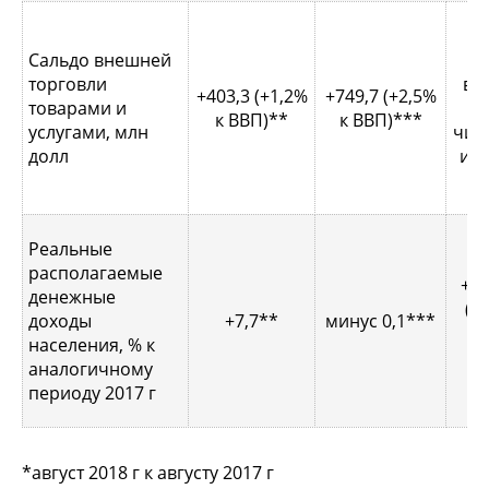
н
Сальдо внешней
торговли
вы
+403,3 (+1,2%
+749,7 (+2,5%
товарами и
0,
к ВВП)**
к ВВП)***
услугами, млн
чис
долл
ито
Реальные
располагаемые
+3,
денежные
(в
доходы
+7,7**
минус 0,1***
по
населения, % к
т
аналогичному
периоду 2017 г
*август 2018 г к августу 2017 г