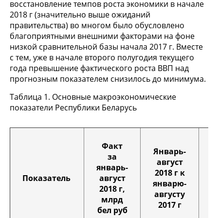
восстановление темпов роста экономики в начале
2018 г (значительно выше ожиданий
правительства) во многом было обусловлено
благоприятными внешними факторами на фоне
низкой сравнительной базы начала 2017 г. Вместе
с тем, уже в начале второго полугодия текущего
года превышение фактического роста ВВП над
прогнозным показателем снизилось до минимума.
Таблица 1. Основные макроэкономические
показатели Республики Беларусь
Факт
Январь-
за
август
январь-
О
2018 г к
Показатель
август
январю-
2018 г,
августу
млрд
2017 г
бел руб