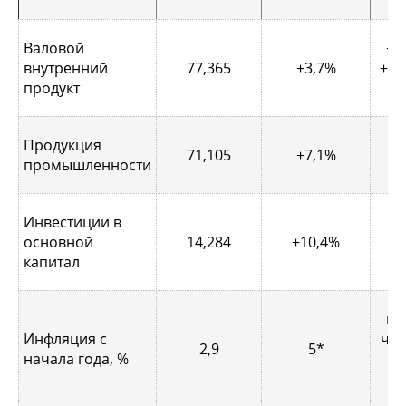
Валовой
+3
внутренний
77,365
+3,7%
+3,
продукт
Продукция
71,105
+7,1%
промышленности
Инвестиции в
основной
14,284
+10,4%
капитал
не
Инфляция с
чис
2,9
5*
начала года, %
по
т