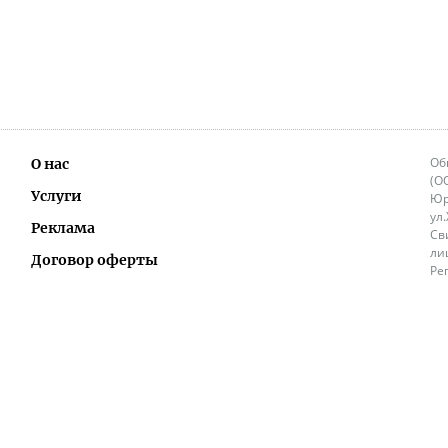
Об
О нас
(О
Услуги
Юр
ул
Реклама
Св
ли
Договор оферты
Ре
Ок
Политика перепечатки и распространения
ИП
информации
Не
9.
Контакты
+3
in