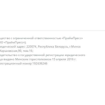
щество с ограниченной ответственностью «ПраймПресс»
ОО «ПраймПресс»);
идический адрес: 220074, Республика Беларусь, г.Минск
.Харьковская,90, пом.16;
идетельство о государственной регистрации юридического
ца выдано Минским горисполкомом 15 апреля 2016 г.
гистрационный номер 192636246
азываем услуги юридическим лицам, физическим лицам и
, не являемся интернет-магазином
т лицензирования
00-18.00, в будние дни
75 (29) 1840673
fo@primepress.by