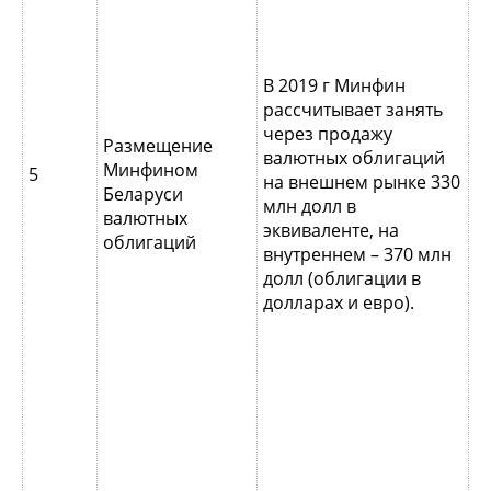
Б
п
ф
В 2019 г Минфин
б
рассчитывает занять
4,
через продажу
п
Размещение
валютных облигаций
и
Минфином
5
на внешнем рынке 330
с
Беларуси
млн долл в
ф
валютных
эквиваленте, на
5
облигаций
внутреннем – 370 млн
е
долл (облигации в
б
долларах и евро).
1
н
е
1
е
1