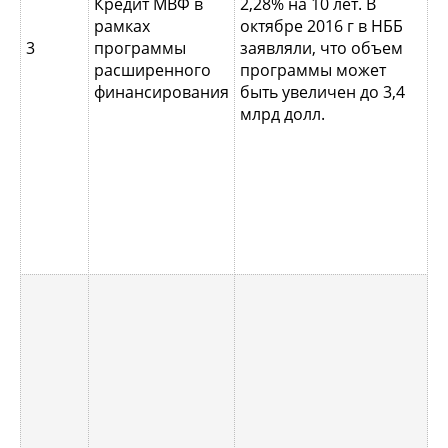
Кредит МВФ в
2,28% на 10 лет. В
п
рамках
октябре 2016 г в НББ
р
3
программы
заявляли, что объем
П
расширенного
программы может
в
финансирования
быть увеличен до 3,4
н
млрд долл.
м
о
м
п
В
2
н
а
п