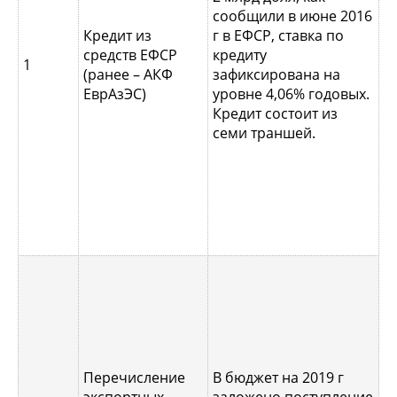
и
сообщили в июне 2016
(
Кредит из
г в ЕФСР, ставка по
а
средств ЕФСР
кредиту
ч
1
(ранее – АКФ
зафиксирована на
д
ЕврАзЭС)
уровне 4,06% годовых.
2
Кредит состоит из
м
семи траншей.
о
ш
д
20
П
М
Перечисление
В бюджет на 2019 г
я