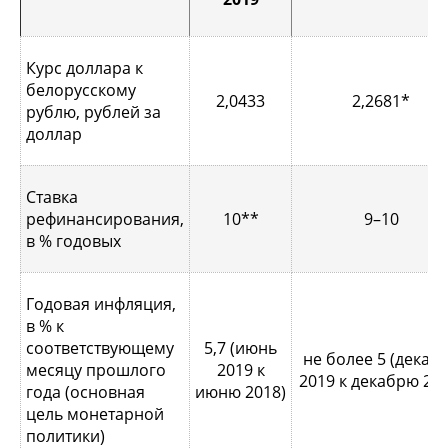
Курс доллара к
белорусскому
2,0433
2,2681*
рублю, рублей за
доллар
Ставка
рефинансирования,
10**
9–10
в % годовых
Годовая инфляция,
в % к
соответствующему
5,7 (июнь
не более 5 (декаб
месяцу прошлого
2019 к
2019 к декабрю 201
года (основная
июню 2018)
цель монетарной
политики)