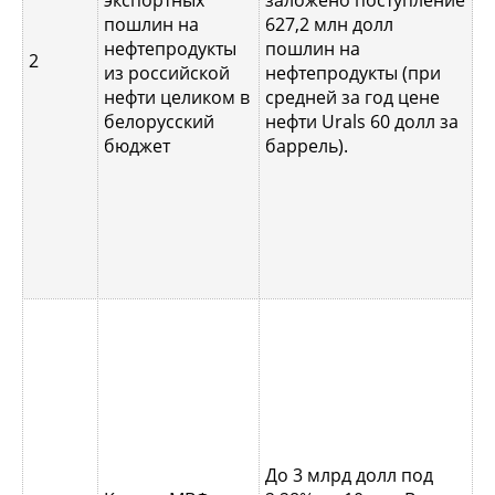
экспортных
заложено поступление
с
пошлин на
627,2 млн долл
н
нефтепродукты
пошлин на
с
2
из российской
нефтепродукты (при
у
нефти целиком в
средней за год цене
з
белорусский
нефти Urals 60 долл за
6
бюджет
баррель).
я
–
б
В
М
к
До 3 млрд долл под
в