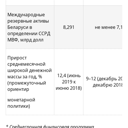
Международные
резервные активы
Беларуси в
8,291
не менее 7,1
определении ССРД
МВФ, млрд долл
Прирост
среднемесячной
широкой денежной
12,4 (июнь
массы за год, %
9–12 (декабрь 2019
2019 к
(промежуточный
декабрю 2018)
июню 2018)
ориентир
монетарной
политики)
* Среднесрочная финансовая программа