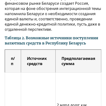
финансовом рынке Беларуси создает Россия,
которая на фоне обострения интеграционной темы
напомнила Беларуси о необходимости создания
единой валюты и, соответственно, проведении
единой денежно-кредитной политики, пусть даже в
отдаленной перспективе.
Таблица 2. Возможные источники поступления
валютных средств в Республику Беларусь
п/
Источник
Предполагаемая
п
средств
сумма
П
5
п
2
м
2 млрд долл; как