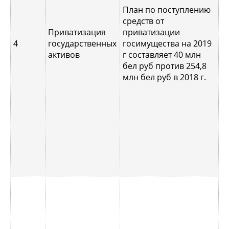
г
План по поступлению
п
средств от
б
Приватизация
приватизации
а
4
государственных
госимущества на 2019
к
активов
г составляет 40 млн
2
бел руб против 254,8
х
млн бел руб в 2018 г.
б
а
б
П
а
«
Н
2
п
е