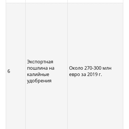
В
г
э
к
у
Экспортная
м
пошлина на
Около 270-300 млн
6
п
калийные
евро за 2019 г.
а
удобрения
п
с
т
р
1