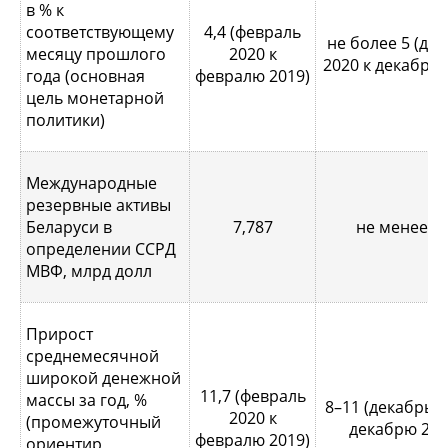
в % к
соответствующему
4,4 (февраль
не более 5 (де
месяцу прошлого
2020 к
2020 к декабрю 
года (основная
февралю 2019)
цель монетарной
политики)
Международные
резервные активы
Беларуси в
7,787
не менее 7,
определении ССРД
МВФ, млрд долл
Прирост
среднемесячной
широкой денежной
11,7 (февраль
массы за год, %
8–11 (декабрь 2
2020 к
(промежуточный
декабрю 201
февралю 2019)
ориентир