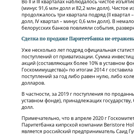
Во II и III кварталах наблюдалось чистое изъя
(минус 91,6 млн долл и 82,2 млн долл). Чистое
продолжалось три квартала подряд (II квартал – 
долл, IV квартал – минус 0,6 млн долл). В нем
белорусских банков повлияли события, развер
Сделка по продаже Паритетбанка не отражен
Уже несколько лет подряд официальная статист
поступлений от приватизации. Сумма инвестиц
акций (составляющих более 10% в уставном фо
Госкомимущества)» по итогам 2014 г составила 
поступлений за год либо равен нулю, либо коле
долларов.
В частности, за 2019 г поступления по продан
уставном фонде), принадлежащих государству, б
долл.
Примечательно, что в апреле 2020 г Госкомите
Паритетбанка кипрской компании Beristore Ho
является российский предприниматель Саид Гу