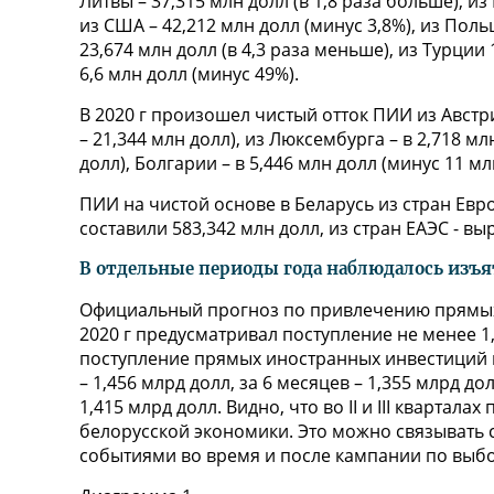
Литвы – 37,315 млн долл (в 1,8 раза больше), из
из США – 42,212 млн долл (минус 3,8%), из Польш
23,674 млн долл (в 4,3 раза меньше), из Турции 
6,6 млн долл (минус 49%).
В 2020 г произошел чистый отток ПИИ из Австри
– 21,344 млн долл), из Люксембурга – в 2,718 
долл), Болгарии – в 5,446 млн долл (минус 11 млн
ПИИ на чистой основе в Беларусь из стран Евро
составили 583,342 млн долл, из стран ЕАЭС - вы
В отдельные периоды года наблюдалось изъ
Официальный прогноз по привлечению прямых
2020 г предусматривал поступление не менее 1
поступление прямых иностранных инвестиций н
– 1,456 млрд долл, за 6 месяцев – 1,355 млрд дол
1,415 млрд долл. Видно, что во II и III квартал
белорусской экономики. Это можно связывать с
событиями во время и после кампании по выб