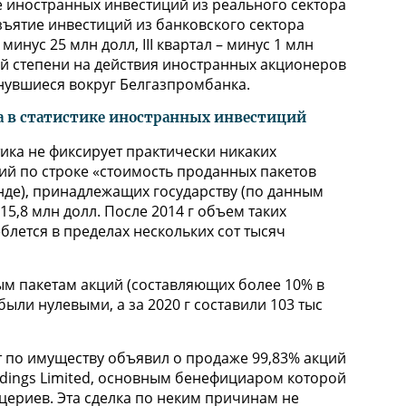
тие иностранных инвестиций из реального сектора
 изъятие инвестиций из банковского сектора
минус 25 млн долл, III квартал – минус 1 млн
алой степени на действия иностранных акционеров
нувшиеся вокруг Белгазпромбанка.
а в статистике иностранных инвестиций
ика не фиксирует практически никаких
ий по строке «стоимость проданных пакетов
нде), принадлежащих государству (по данным
15,8 млн долл. После 2014 г объем таких
блется в пределах нескольких сот тысяч
ным пакетам акций (составляющих более 10% в
ыли нулевыми, а за 2020 г составили 103 тыс
т по имуществу объявил о продаже 99,83% акций
ldings Limited, основным бенефициаром которой
цериев. Эта сделка по неким причинам не