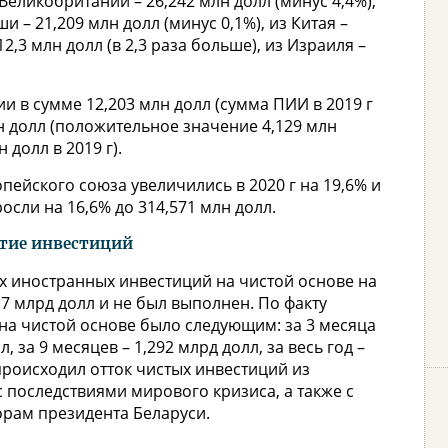
 Великобритании – 26,242 млн долл (минус 4,4%),
и – 21,209 млн долл (минус 0,1%), из Китая –
12,3 млн долл (в 2,3 раза больше), из Израиля –
и в сумме 12,203 млн долл (сумма ПИИ в 2019 г
млн долл (положительное значение 4,129 млн
 долл в 2019 г).
пейского союза увеличились в 2020 г на 19,6% и
росли на 16,6% до 314,571 млн долл.
ятие инвестиций
 иностранных инвестиций на чистой основе на
,7 млрд долл и не был выполнен. По факту
а чистой основе было следующим: за 3 месяца
л, за 9 месяцев – 1,292 млрд долл, за весь год –
ах происходил отток чистых инвестиций из
 последствиями мирового кризиса, а также с
орам президента Беларуси.