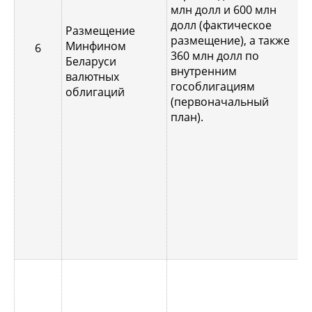
1
млн долл и 600 млн
н
долл (фактическое
Размещение
Д
размещение), а также
Минфином
6
в
360 млн долл по
Беларуси
а
внутренним
валютных
н
гособлигациям
облигаций
г
(первоначальный
Д
план).
в
п
ф
с
н
с
и
С
к