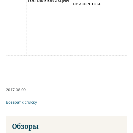
госпакетов акций
неизвестны.
с
т
з
в
о
Б
б
2017-08-09
Возврат к списку
Обзоры