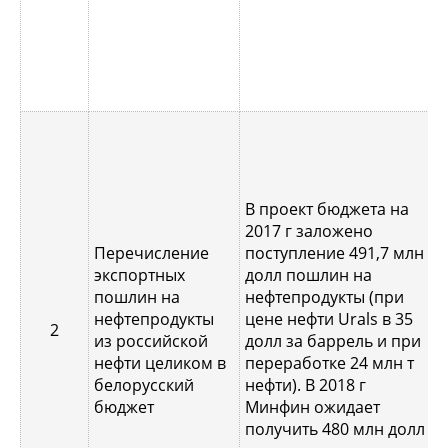
ч
д
г
П
М
я
В проект бюджета на
с
2017 г заложено
с
Перечисление
поступление 491,7 млн
у
экспортных
долл пошлин на
б
пошлин на
нефтепродукты (при
2
нефтепродукты
цене нефти Urals в 35
з
2
из российской
долл за баррель и при
2
нефти целиком в
переработке 24 млн т
з
белорусский
нефти). В 2018 г
а
бюджет
Минфин ожидает
5
получить 480 млн долл
б