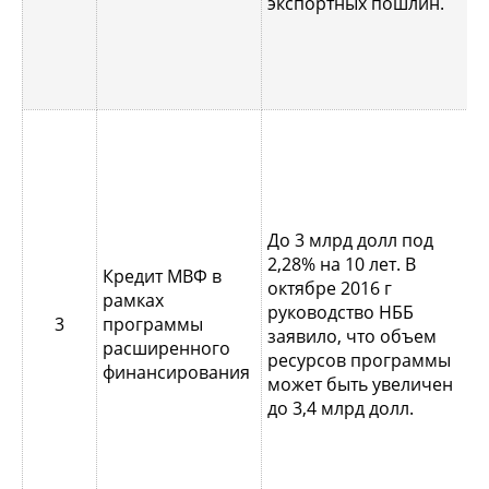
экспортных пошлин.
4
б
4
б
2
До 3 млрд долл под
п
2,28% на 10 лет. В
У
Кредит МВФ в
октябре 2016 г
з
рамках
руководство НББ
с
3
программы
заявило, что объем
н
расширенного
ресурсов программы
п
финансирования
может быть увеличен
м
до 3,4 млрд долл.
Б
п