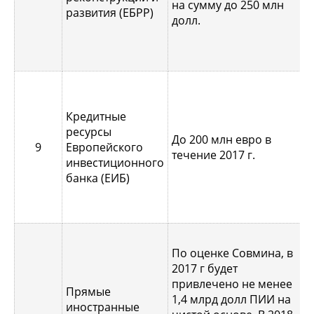
на сумму до 250 млн
развития (ЕБРР)
п
долл.
Кредитные
В
ресурсы
п
До 200 млн евро в
9
Европейского
с
течение 2017 г.
инвестиционного
с
банка (ЕИБ)
Е
По оценке Совмина, в
2017 г будет
Ф
привлечено не менее
Прямые
п
1,4 млрд долл ПИИ на
иностранные
я