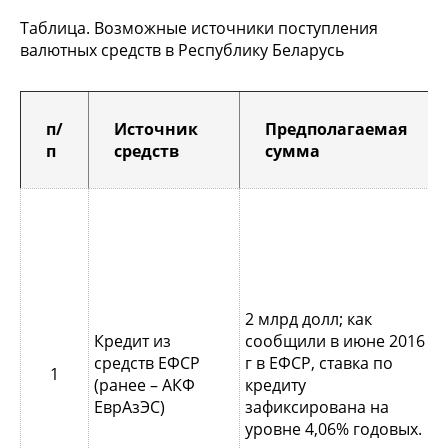
Таблица. Возможные источники поступления
валютных средств в Республику Беларусь
п/
Источник
Предполагаемая
п
средств
сумма
К
с
П
5
2 млрд долл; как
п
Кредит из
сообщили в июне 2016
2
средств ЕФСР
г в ЕФСР, ставка по
1
м
(ранее – АКФ
кредиту
2
ЕврАзЭС)
зафиксирована на
м
уровне 4,06% годовых.
а