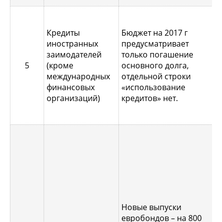
С
Кредиты
Бюджет на 2017 г
н
иностранных
предусматривает
о
заимодателей
только погашение
к
5
(кроме
основного долга,
г
международных
отдельной строки
и
финансовых
«использование
к
организаций)
кредитов» нет.
с
б
В
к
е
п
я
Новые выпуски
к
евробондов – на 800