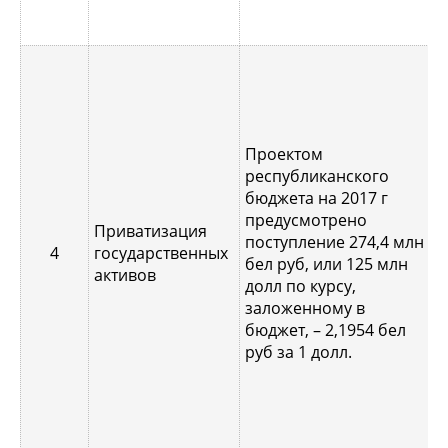
И
с
Проектом
п
республиканского
г
бюджета на 2017 г
2
предусмотрено
ч
Приватизация
поступление 274,4 млн
п
4
государственных
бел руб, или 125 млн
ч
активов
долл по курсу,
о
заложенному в
р
бюджет, – 2,1954 бел
н
руб за 1 долл.
п
и
г