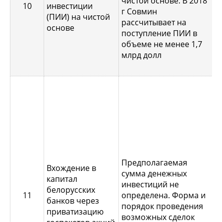
чистой основе. В 2018
10
инвестиции
с
г Совмин
(ПИИ) на чистой
д
рассчитывает на
основе
б
поступление ПИИ в
2
объеме не менее 1,7
млрд долл
2
в
п
д
п
А
Предполагаемая
в
Вхождение в
сумма денежных
з
капитал
инвестиций не
в
белорусских
11
определена. Форма и
г
банков через
порядок проведения
п
приватизацию
возможных сделок
б