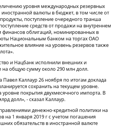
увеличению уровня международных резервных
 иностранной валюты в бюджет, в том числе от
епродукты, поступление очередного транша
 поступление средств от продажи на внутреннем
 финансов облигаций, номинированных в
люты Национальным банком на торгах ОАО
жительное влияние на уровень резервов также
лота».
ьство и Нацбанк исполнили внешних и
е на общую сумму около 290 млн долл.
 Павел Каллаур 26 ноября по итогам доклада
планируется сохранить на текущем уровне.
 уровне покрытия двухмесячного импорта. В
рд долл», - сказал Каллаур.
аправлениями денежно-кредитной политики на
в на 1 января 2019 г с учетом погашения
шних обязательств в иностранной валюте