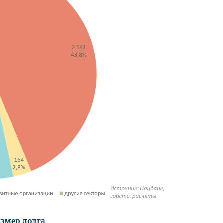
змер долга