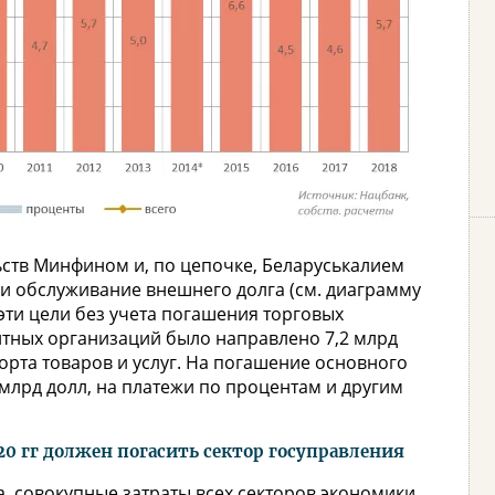
ств Минфином и, по цепочке, Беларуськалием
и обслуживание внешнего долга (см. диаграмму
а эти цели без учета погашения торговых
итных организаций было направлено 7,2 млрд
порта товаров и услуг. На погашение основного
млрд долл, на платежи по процентам и другим
20 гг должен погасить сектор госуправления
, совокупные затраты всех секторов экономики