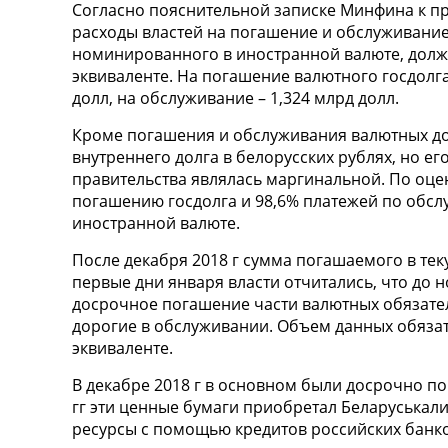
Согласно пояснительной записке Минфина к пр
расходы властей на погашение и обслуживание
номинированного в иностранной валюте, должн
эквиваленте. На погашение валютного госдолг
долл, на обслуживание – 1,324 млрд долл.
Кроме погашения и обслуживания валютных дол
внутреннего долга в белорусских рублях, но ег
правительства являлась маргинальной. По оцен
погашению госдолга и 98,6% платежей по обс
иностранной валюте.
После декабря 2018 г сумма погашаемого в тек
первые дни января власти отчитались, что до 
досрочное погашение части валютных обязате
дорогие в обслуживании. Объем данных обязате
эквиваленте.
В декабре 2018 г в основном были досрочно п
гг эти ценные бумаги приобретал Беларуськали
ресурсы с помощью кредитов российских банко