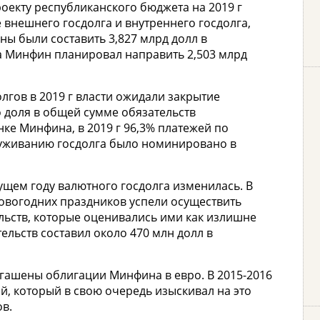
оекту республиканского бюджета на 2019 г
 внешнего госдолга и внутреннего госдолга,
ы были составить 3,827 млрд долл в
а Минфин планировал направить 2,503 млрд
гов в 2019 г власти ожидали закрытие
о доля в общей сумме обязательств
ке Минфина, в 2019 г 96,3% платежей по
луживанию госдолга было номинировано в
ущем году валютного госдолга изменилась. В
новогодних праздников успели осуществить
льств, которые оценивались ими как излишне
льств составил около 470 млн долл в
огашены облигации Минфина в евро. В 2015-2016
й, который в свою очередь изыскивал на это
в.