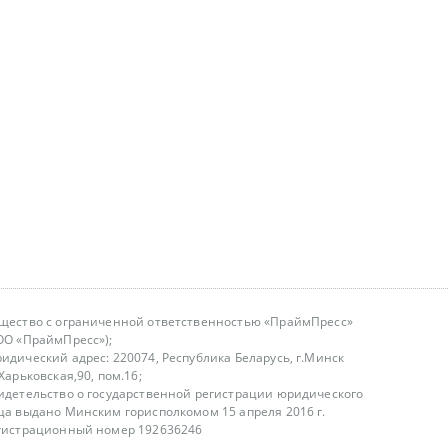
щество с ограниченной ответственностью «ПраймПресс»
ОО «ПраймПресс»);
идический адрес: 220074, Республика Беларусь, г.Минск
.Харьковская,90, пом.16;
идетельство о государственной регистрации юридического
ца выдано Минским горисполкомом 15 апреля 2016 г.
гистрационный номер 192636246
азываем услуги юридическим лицам, физическим лицам и