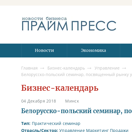
Новости
Экономика
Главная
Бизнес-календарь
Управление
Белорусско-польский семинар, посвященный рынку 
Бизнес-календарь
04 Декабря 2018
Минск
Белорусско-польский семинар, п
Тип:
Практический семинар
Отрасль/Сектор:
Управление
Маркетинг
Продажи