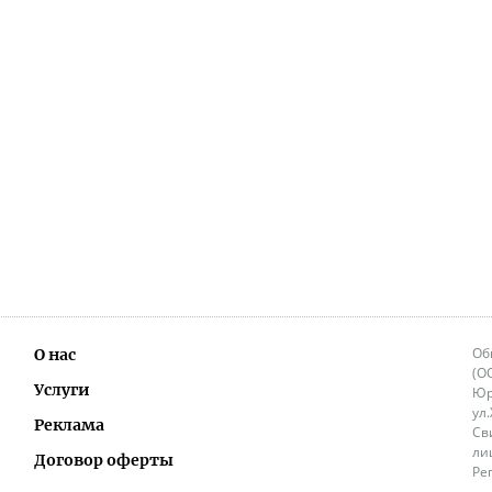
Об
О нас
(О
Услуги
Юр
ул
Реклама
Св
ли
Договор оферты
Ре
Ок