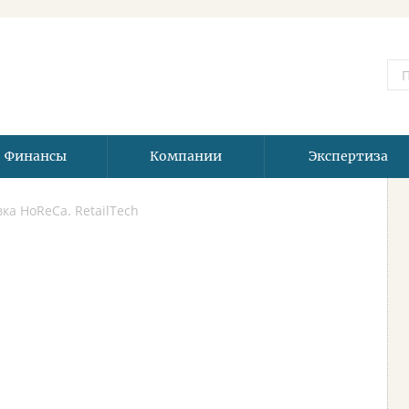
Финансы
Компании
Экспертиза
ка HoReCa. RetailTech