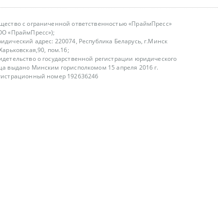
щество с ограниченной ответственностью «ПраймПресс»
ОО «ПраймПресс»);
идический адрес: 220074, Республика Беларусь, г.Минск
.Харьковская,90, пом.16;
идетельство о государственной регистрации юридического
ца выдано Минским горисполкомом 15 апреля 2016 г.
гистрационный номер 192636246
азываем услуги юридическим лицам, физическим лицам и
, не являемся интернет-магазином
т лицензирования
00-18.00, в будние дни
75 (29) 1840673
fo@primepress.by