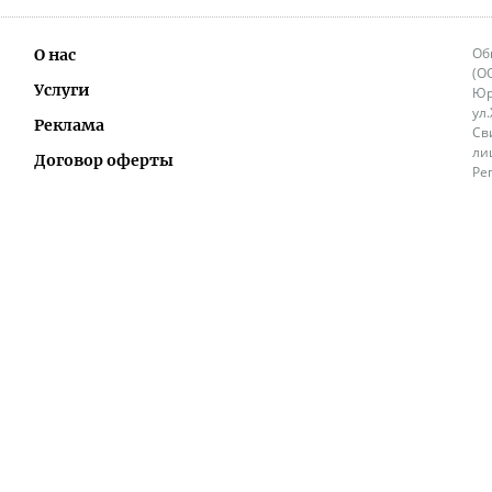
Об
О нас
(О
Услуги
Юр
ул
Реклама
Св
ли
Договор оферты
Ре
Ок
Политика перепечатки и распространения
ИП
информации
Не
9.
Контакты
+3
in