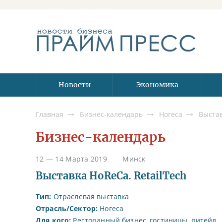
Новости
Экономика
Главная
Бизнес-календарь
Ногеса
Выстав
Бизнес-календарь
12 — 14 Марта 2019
Минск
Выставка HoReCa. RetailTech
Тип:
Отраслевая выставка
Отрасль/Сектор:
Ногеса
Для кого:
Ресторанный бизнес, гостиницы, ритейл