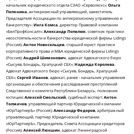
начальник юридического отдела СЗАО «Серволюкс»;
Ольга
Пепенина
, антикризисный управляющий, заместитель
Председателя Ассоциации по антикризисному управлению и
банкротству»;
Инга Комса
, директор Правовой компании
«БелПрофКонсалт»;
Александр Попелюк
, советник практики
несостоятельности и банкротства юридической фирмы Lidings
(Россия);
Антон Новосельцев
, старший юрист практики
корпоративного права и M&A юридической фирмы Lidings
(Россия);
Андрей Шимонович
, адвокат Адвокатского бюро
«Сысуев, Бондарь, Храпуцкий СБХ»;
Надежда Королева
,
Адвокат Адвокатского бюро «Сысуев, Бондарь, Храпуцкий
СБХ»;
Сергей Иванов
, адвокат, ранее - начальник управления
организации и обеспечения расследования преступлений
Следственного комитета Республики Беларусь, полковник
юстиции;
Алексей Смольский
, судебный эксперт;
Антон
Толмачев
, управляющий партнер Юридической компании
«ЮрПартнерЪ» (Россия);
Александр Федоров
, арбитражный
управляющий, партнер Юридической компании
«ЮрПартнерЪ», Председатель Совета Ассоциации кредиторов
(Россия);
Алексей Люкшин
, адвокат Ленинградской