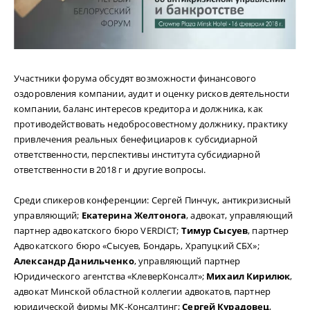
Участники форума обсудят возможности финансового
оздоровления компании, аудит и оценку рисков деятельности
компании, баланс интересов кредитора и должника, как
противодействовать недобросовестному должнику, практику
привлечения реальных бенефициаров к субсидиарной
ответственности, перспективы института субсидиарной
ответственности в 2018 г и другие вопросы.
Среди спикеров конференции: Сергей Пинчук, антикризисный
управляющий;
Екатерина Желтонога
, адвокат, управляющий
партнер адвокатского бюро VERDICT;
Тимур Сысуев
, партнер
Адвокатского бюро «Сысуев, Бондарь, Храпуцкий СБХ»;
Александр Данильченко
, управляющий партнер
Юридического агентства «КлеверКонсалт»;
Михаил Кирилюк
,
адвокат Минской областной коллегии адвокатов, партнер
юридической фирмы МК-Консалтинг;
Сергей Курадовец
,