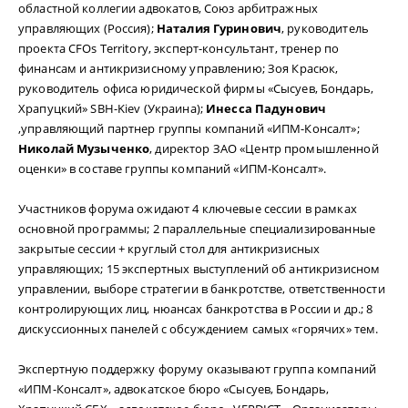
областной коллегии адвокатов, Союз арбитражных
управляющих (Россия);
Наталия Гуринович
, руководитель
проекта CFOs Territory, эксперт-консультант, тренер по
финансам и антикризисному управлению; Зоя Красюк,
руководитель офиса юридической фирмы «Сысуев, Бондарь,
Храпуцкий» SBH-Kiev (Украина);
Инесса Падунович
,управляющий партнер группы компаний «ИПМ-Консалт»;
Николай Музыченко
, директор ЗАО «Центр промышленной
оценки» в составе группы компаний «ИПМ-Консалт».
Участников форума ожидают 4 ключевые сессии в рамках
основной программы; 2 параллельные специализированные
закрытые сессии + круглый стол для антикризисных
управляющих; 15 экспертных выступлений об антикризисном
управлении, выборе стратегии в банкротстве, ответственности
контролирующих лиц, нюансах банкротства в России и др.; 8
дискуссионных панелей с обсуждением самых «горячих» тем.
Экспертную поддержку форуму оказывают группа компаний
«ИПМ-Консалт», адвокатское бюро «Сысуев, Бондарь,