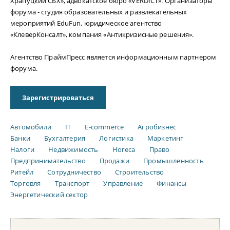
Храпуцкий СБХ», адвокатское бюро «VERDICT». Организаторы
форума - студия образовательных и развлекательных
мероприятий EduFun, юридическое агентство
«КлеверКонсалт», компания «Антикризисные решения».
Агентство ПраймПресс является информационным партнером
форума.
Зарегистрироваться
Автомобили
IT
E-commerce
Агробизнес
Банки
Бухгалтерия
Логистика
Маркетинг
Налоги
Недвижимость
Ногеса
Право
Предпринимательство
Продажи
Промышленность
Ритейл
Сотрудничество
Строительство
Торговля
Транспорт
Управление
Финансы
Энергетический сектор