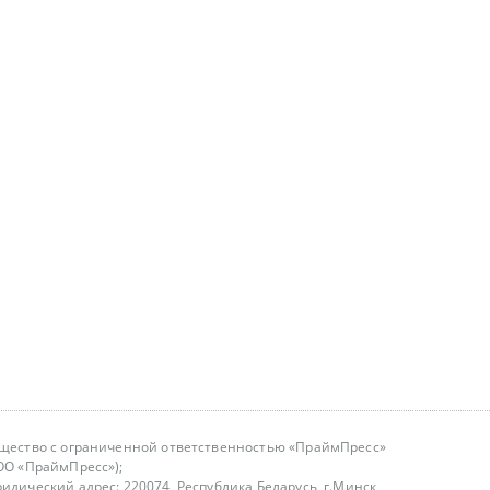
щество с ограниченной ответственностью «ПраймПресс»
ОО «ПраймПресс»);
идический адрес: 220074, Республика Беларусь, г.Минск