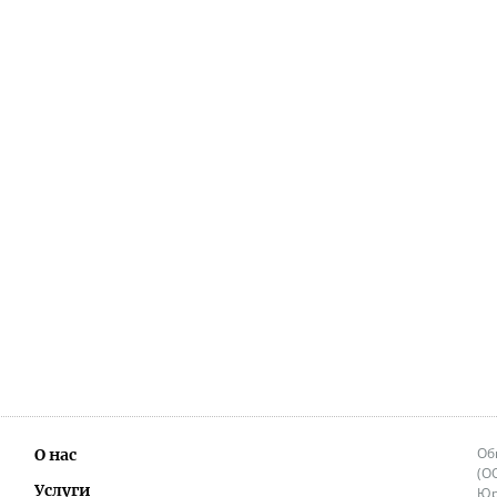
Об
О нас
(О
Услуги
Юр