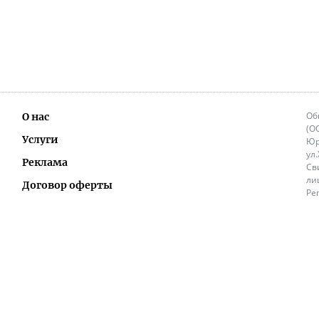
Об
О нас
(О
Услуги
Юр
ул
Реклама
Св
ли
Договор оферты
Ре
Ок
Политика перепечатки и распространения
ИП
информации
Не
9.
Контакты
+3
in