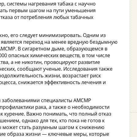
, системы нагревания табака с научно
ать первым шагом на пути уменьшения
отказа от потребления любых табачных
жно, его следует минимизировать. Одним из
является переход на менее вредную бездымную
АМСМР. В сигаретном дыме, образующемся в
7000 опасных химических веществ, в том числе
тва, а не никотин, провоцируют развитие
ческих, сообщают ученые. Исследования также
родолжительность жизни, возрастает риск
оцесса, снижается эффективность лечения и
и заболеваниями специалисты АМСМР
профилактики рака, а также о необходимости
ак курение. Важно понимать, что полный отказ
нием, однако для тех, кто пока не готов к
ы может стать разумным шагом к снижению
ние образа жизни — ключевые меры, которые