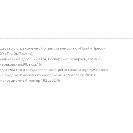
щество с ограниченной ответственностью «ПраймПресс»
ОО «ПраймПресс»);
идический адрес: 220074, Республика Беларусь, г.Минск
.Харьковская,90, пом.16;
идетельство о государственной регистрации юридического
ца выдано Минским горисполкомом 15 апреля 2016 г.
гистрационный номер 192636246
азываем услуги юридическим лицам, физическим лицам и
, не являемся интернет-магазином
т лицензирования
00-18.00, в будние дни
75 (29) 1840673
fo@primepress.by