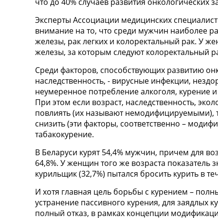
что до 40% случаев развития онкологических 
Эксперты Ассоциации медицинских специалис
внимание на то, что среди мужчин наиболее р
железы, рак легких и колоректальный рак. У ж
железы, за которым следуют колоректальный р
Среди факторов, способствующих развитию он
наследственность, - вирусные инфекции, нездо
неумеренное потребление алкоголя, курение и
При этом если возраст, наследственность, экол
повлиять (их называют немодифицируемыми), 
снизить (эти факторы, соответственно – модифи
табакокурение.
В Беларуси курят 54,4% мужчин, причем для возр
64,8%. У женщин того же возраста показатель 
курильщик (32,7%) пытался бросить курить в те
И хотя главная цель борьбы с курением – полны
устранение пассивного курения, для заядлых 
полный отказ, в рамках концепции модификац