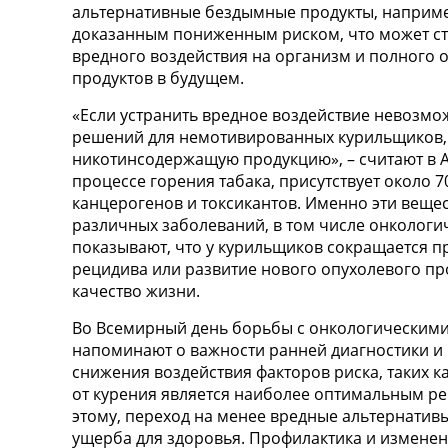
альтернативные бездымные продукты, например
доказанным пониженным риском, что может ст
вредного воздействия на организм и полного 
продуктов в будущем.
«Если устранить вредное воздействие невозмо
решений для немотивированных курильщиков, 
никотинсодержащую продукцию», – считают в 
процессе горения табака, присутствует около 
канцерогенов и токсикантов. Именно эти вещес
различных заболеваний, в том числе онкологи
показывают, что у курильщиков сокращается п
рецидива или развитие нового опухолевого пр
качество жизни.
Во Всемирный день борьбы с онкологическим
напоминают о важности ранней диагностики и 
снижения воздействия факторов риска, таких к
от курения является наиболее оптимальным реше
этому, переход на менее вредные альтернатив
ущерба для здоровья. Профилактика и измене