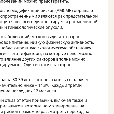
заболеваний можно предотвратить.
тов по модификации рисков (АМСМР) обращают
аспространенными являются рак предстательной
енщин чаще всего диагностируется рак молочной
ак и гинекологические опухоли.
козаболеваний, можно выделить возраст,
ровое питание, низкую физическую активность,
 неблагоприятную экологическую обстановку.
огия – это те факторы, на которые невозможно
то влияние других факторов вполне можно
цируемые). Один из таких факторов –
аста 30-39 лет – этот показатель составляет
значительно ниже – 14,9%. Каждый третий
чение последних 12 месяцев.
й отказ от этой привычки, включая также и
курильщиков, которые не мотивированы на
ии рисков возможно рассмотреть переход на