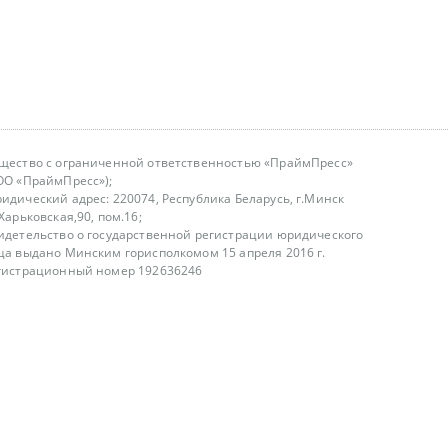
щество с ограниченной ответственностью «ПраймПресс»
ОО «ПраймПресс»);
идический адрес: 220074, Республика Беларусь, г.Минск
.Харьковская,90, пом.16;
идетельство о государственной регистрации юридического
ца выдано Минским горисполкомом 15 апреля 2016 г.
гистрационный номер 192636246
азываем услуги юридическим лицам, физическим лицам и
, не являемся интернет-магазином
т лицензирования
00-18.00, в будние дни
75 (29) 1840673
fo@primepress.by