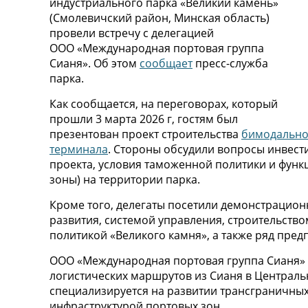
индустриального парка «Великий камень»
(Смолевичский район, Минская область)
провели встречу с делегацией
ООО «Международная портовая группа
Сианя». Об этом
сообщает
пресс-служба
парка.
Как сообщается, на переговорах, который
прошли 3 марта 2026 г, гостям был
презентован проект строительства
бимодально
терминала
. Стороны обсудили вопросы инвест
проекта, условия таможенной политики и фун
зоны) на территории парка.
Кроме того, делегаты посетили демонстрационн
развития, системой управления, строительств
политикой «Великого камня», а также ряд пред
ООО «Международная портовая группа Сианя»
логистических маршрутов из Сианя в Централь
специализируется на развитии трансграничны
инфраструктурой портовых зон.