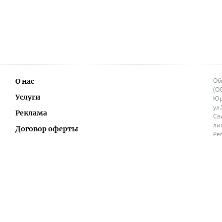
Об
О нас
(О
Услуги
Юр
ул
Реклама
Св
ли
Договор оферты
Ре
Ок
Политика перепечатки и распространения
ИП
информации
Не
9.
Контакты
+3
in